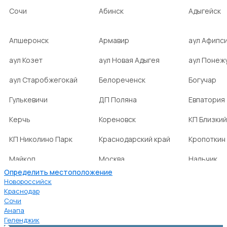
Сочи
Абинск
Адыгейск
Апшеронск
Армавир
аул Афипс
аул Козет
аул Новая Адыгея
аул Понеж
аул Старобжегокай
Белореченск
Богучар
Гулькевичи
ДП Поляна
Евпатория
Керчь
Кореновск
КП Близкий
КП Николино Парк
Краснодарский край
Кропоткин
Майкоп
Москва
Нальчик
Определить местоположение
НСТ Ромашка-2
посёлок Агроном
посёлок Б
Новороссийск
Краснодар
Сочи
посёлок Веселовка
посёлок Волна
посёлок Г
Анапа
Нива
Геленджик