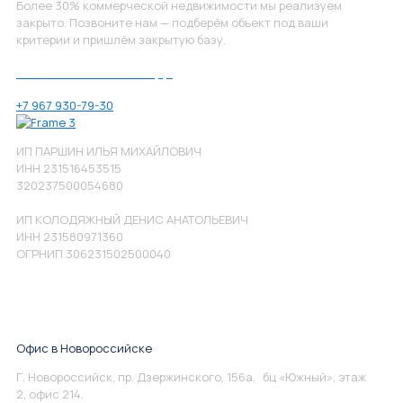
Более 30% коммерческой недвижимости мы реализуем
закрыто. Позвоните нам — подберём объект под ваши
критерии и пришлём закрытую базу.
Позвоните нам по номеру:
+7 967 930-79-30
ИП ПАРШИН ИЛЬЯ МИХАЙЛОВИЧ
ИНН 231516453515
320237500054680
ИП КОЛОДЯЖНЫЙ ДЕНИС АНАТОЛЬЕВИЧ
ИНН 231580971360
ОГРНИП 306231502500040
Офис в Новороссийске
Г. Новороссийск, пр. Дзержинского, 156а, бц «Южный», этаж
2, офис 214.