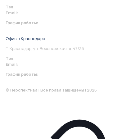
Тел:
+7 967 930-79-30
Email:
info@perspektiva.vip
График работы:
Понедельник-Пятница: 9:00-18.00
Офис в Краснодаре
Г. Краснодар, ул. Воронежская, д. 47/35
Тел:
+7 967 930-79-30
Email:
krasnodar@perspektiva.vip
График работы:
Понедельник-Пятница: 9:00-18.00
© Перспектива | Все права защищены | 2026