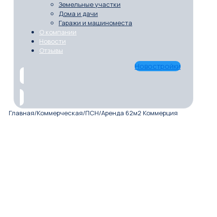
Земельные участки
Дома и дачи
Гаражи и машиноместа
О компании
Новости
Отзывы
Новостройки
Главная
/
Коммерческая
/
ПСН
/
Аренда 62м2 Коммерция