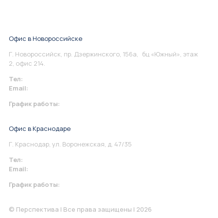
Офис в Новороссийске
Г. Новороссийск, пр. Дзержинского, 156а, бц «Южный», этаж
2, офис 214.
Тел:
+7 967 930-79-30
Email:
info@perspektiva.vip
График работы:
Понедельник-Пятница: 9:00-18.00
Офис в Краснодаре
Г. Краснодар, ул. Воронежская, д. 47/35
Тел:
+7 967 930-79-30
Email:
krasnodar@perspektiva.vip
График работы:
Понедельник-Пятница: 9:00-18.00
© Перспектива | Все права защищены | 2026