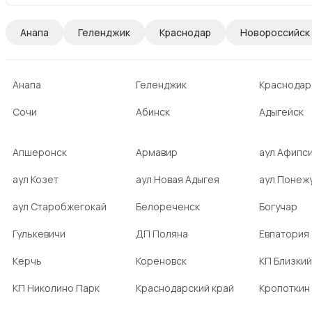
Анапа
Геленджик
Краснодар
Новороссийск
Анапа
Геленджик
Краснодар
Сочи
Абинск
Адыгейск
Апшеронск
Армавир
аул Афипс
аул Козет
аул Новая Адыгея
аул Понеж
аул Старобжегокай
Белореченск
Богучар
Гулькевичи
ДП Поляна
Евпатория
Керчь
Кореновск
КП Близкий
КП Николино Парк
Краснодарский край
Кропоткин