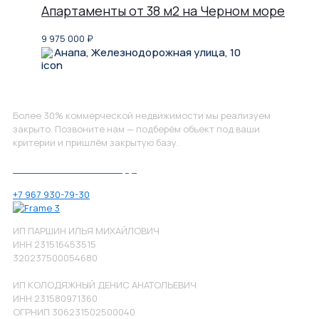
Апартаменты от 38 м2 на Черном море
9 975 000
₽
Анапа, Железнодорожная улица, 10
Не нашли, что искали?
Более 30% коммерческой недвижимости мы реализуем
закрыто. Позвоните нам — подберём объект под ваши
критерии и пришлём закрытую базу.
Позвоните нам по номеру:
+7 967 930-79-30
ИП ПАРШИН ИЛЬЯ МИХАЙЛОВИЧ
ИНН 231516453515
320237500054680
ИП КОЛОДЯЖНЫЙ ДЕНИС АНАТОЛЬЕВИЧ
ИНН 231580971360
ОГРНИП 306231502500040