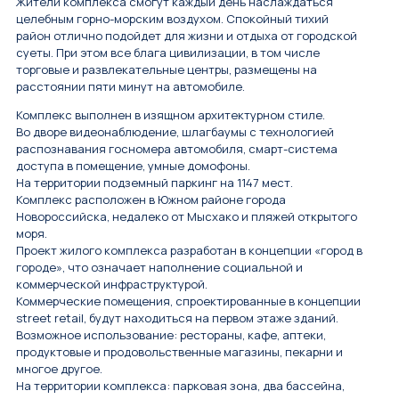
Жители комплекса смогут каждый день наслаждаться
целебным горно-морским воздухом. Спокойный тихий
район отлично подойдет для жизни и отдыха от городской
суеты. При этом все блага цивилизации, в том числе
торговые и развлекательные центры, размещены на
расстоянии пяти минут на автомобиле.
Комплекс выполнен в изящном архитектурном стиле.
Во дворе видеонаблюдение, шлагбаумы с технологией
распознавания госномера автомобиля, смарт-система
доступа в помещение, умные домофоны.
На территории подземный паркинг на 1147 мест.
Комплекс расположен в Южном районе города
Новороссийска, недалеко от Мысхако и пляжей открытого
моря.
Проект жилого комплекса разработан в концепции «город в
городе», что означает наполнение социальной и
коммерческой инфраструктурой.
Коммерческие помещения, спроектированные в концепции
strееt rеtаil, будут находиться на первом этаже зданий.
Возможное использование: рестораны, кафе, аптеки,
продуктовые и продовольственные магазины, пекарни и
многое другое.
На территории комплекса: парковая зона, два бассейна,