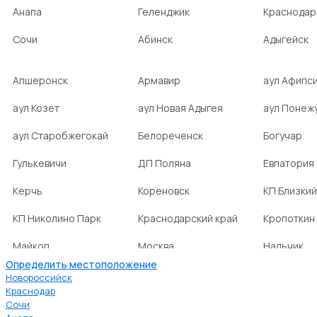
Анапа
Геленджик
Краснодар
Сочи
Абинск
Адыгейск
Апшеронск
Армавир
аул Афипс
аул Козет
аул Новая Адыгея
аул Понеж
аул Старобжегокай
Белореченск
Богучар
Гулькевичи
ДП Поляна
Евпатория
Керчь
Кореновск
КП Близкий
КП Николино Парк
Краснодарский край
Кропоткин
Майкоп
Москва
Нальчик
Определить местоположение
НСТ Ромашка-2
посёлок Агроном
посёлок Б
Новороссийск
Краснодар
Сочи
посёлок Веселовка
посёлок Волна
посёлок Г