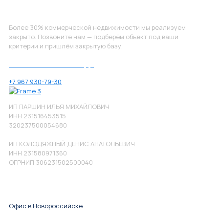
Не нашли, что искали?
Более 30% коммерческой недвижимости мы реализуем
закрыто. Позвоните нам — подберём объект под ваши
критерии и пришлём закрытую базу.
Позвоните нам по номеру:
+7 967 930-79-30
ИП ПАРШИН ИЛЬЯ МИХАЙЛОВИЧ
ИНН 231516453515
320237500054680
ИП КОЛОДЯЖНЫЙ ДЕНИС АНАТОЛЬЕВИЧ
ИНН 231580971360
ОГРНИП 306231502500040
Офис в Новороссийске