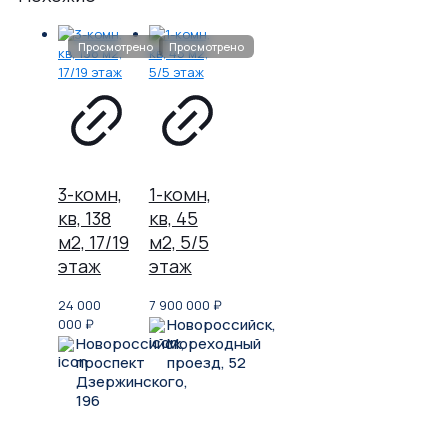
3-комн,
1-комн,
кв, 138
кв, 45
м2, 17/19
м2, 5/5
этаж
этаж
24 000
7 900 000
₽
Новороссийск,
000
₽
Новороссийск,
Мореходный
проспект
проезд, 52
Дзержинского,
196