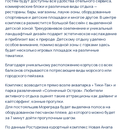
гостям будут доступны все удобства отельного сервиса,
коммерческие блоки и различные виды отдыха —
рестораны, бары, магазины, лаунж-зоны, оборудованные
спортивные и детские площадки и многое другое. В центре
комплекса разместится большой бассейн с выделенной
детской зоной. Трехуровневое озеленение и уникальный
ландшафтный дизайн подарит эстетическое наслаждение
и приблизит вас к природе. Детскому отдыху уделено
особое внимание, помимо водной зоны с горками здесь
будет несколько игровых площадок на различные
тематики.
Благодаря уникальному расположению корпусов со всех
балконов открываются потрясающие виды морского или
городского пейзажа.
Комплекс возводится прямо возле аквапарка » Тики-Так» и
парка развлечений «Солнечный Остров». Любители
активного отдыха оценят такие аттракционы как дайвинг и
кайтсёрфинг, конные прогулки.
Для постояльцев Мореграда будет выделена полоса на
оборудованном песчаном пляже, до которого можно будет
за 7 минут дойти прогулочным шагом.
По данным Ростуризма курортный комплекс Новая Анапа