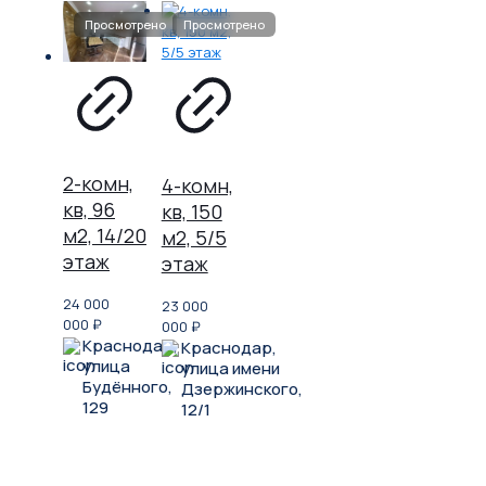
2-комн,
4-комн,
кв, 96
кв, 150
м2, 14/20
м2, 5/5
этаж
этаж
24 000
23 000
000
₽
000
₽
Краснодар,
Краснодар,
улица
улица имени
Будённого,
Дзержинского,
129
12/1