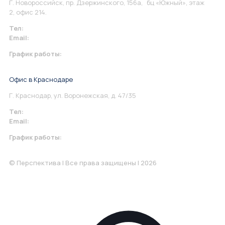
Г. Новороссийск, пр. Дзержинского, 156а, бц «Южный», этаж
2, офис 214.
Тел:
+7 967 930-79-30
Email:
info@perspektiva.vip
График работы:
Понедельник-Пятница: 9:00-18.00
Офис в Краснодаре
Г. Краснодар, ул. Воронежская, д. 47/35
Тел:
+7 967 930-79-30
Email:
krasnodar@perspektiva.vip
График работы:
Понедельник-Пятница: 9:00-18.00
© Перспектива | Все права защищены | 2026