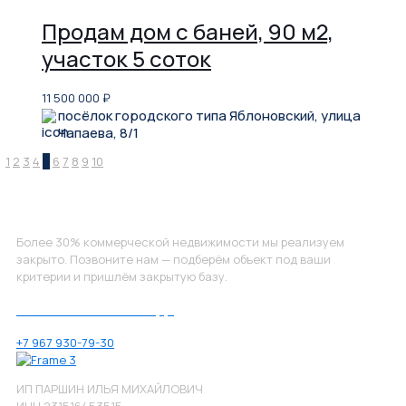
Продам дом с баней, 90 м2,
участок 5 соток
11 500 000
₽
посёлок городского типа Яблоновский, улица
Чапаева, 8/1
1
2
3
4
5
6
7
8
9
10
Не нашли, что искали?
Более 30% коммерческой недвижимости мы реализуем
закрыто. Позвоните нам — подберём объект под ваши
критерии и пришлём закрытую базу.
Позвоните нам по номеру:
+7 967 930-79-30
ИП ПАРШИН ИЛЬЯ МИХАЙЛОВИЧ
ИНН 231516453515