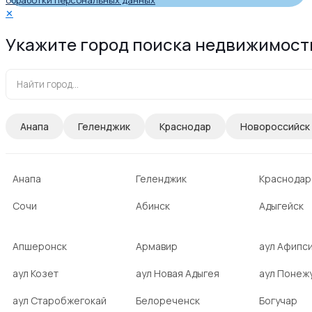
обработки персональных данных
✕
Укажите город поиска недвижимост
Анапа
Геленджик
Краснодар
Новороссийск
Анапа
Геленджик
Краснодар
Сочи
Абинск
Адыгейск
Апшеронск
Армавир
аул Афипс
аул Козет
аул Новая Адыгея
аул Понеж
аул Старобжегокай
Белореченск
Богучар