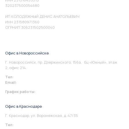
320237500054680
ИП КОЛОДЯЖНЫЙ ДЕНИС АНАТОЛЬЕВИЧ
ИНН 231580971360
ОГРНИП 306231502500040
Офис в Новороссийске
Г. Новороссийск, пр. Дзержинского, 156а, бц «Южный», этаж
2, офис 214.
Тел:
+7 967 930-79-30
Email:
info@perspektiva.vip
График работы:
Понедельник-Пятница: 9:00-18.00
Офис в Краснодаре
Г. Краснодар, ул. Воронежская, д. 47/35
Тел:
+7 967 930-79-30