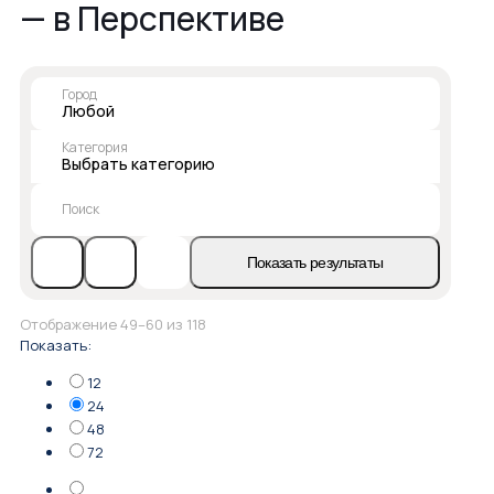
— в Перспективе
Город
Любой
Категория
Выбрать категорию
Поиск
Показать результаты
Сортировка:
Отображение 49–60 из 118
самые
Показать:
недавние
12
24
48
72