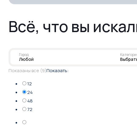
Всё, что вы иска
Город
Категори
Любой
Выбрат
Сортировка:
Показаны все (9)
Показать:
самые
12
недавние
24
48
72