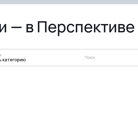
ли — в Перспективе
я
Поиск
ь категорию