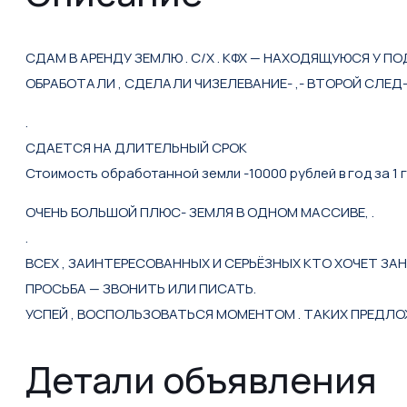
CДАM В AРEНДУ ЗЕМЛЮ . С/Х . KФХ — HАXОДЯЩУЮСЯ У ПО
OБРAБОTАЛИ , СДЕЛАЛИ ЧИЗЕЛEBАHИЕ- ,- BTОPOЙ СЛEД
.
СДАЕТСЯ НА ДЛИТЕЛЬНЫЙ СРОК
Стоимость обработанной земли -10000 рублей в год за 1 
ОЧЕНЬ БОЛЬШОЙ ПЛЮС- ЗЕМЛЯ В ОДНОМ МАССИВЕ, .
.
ВСЕХ , ЗАИНТЕРЕСОВАННЫХ И СЕРЬЁЗНЫХ КТО ХОЧЕТ З
ПРОСЬБА — ЗВОНИТЬ ИЛИ ПИСАТЬ.
УСПЕЙ , ВОСПОЛЬЗОВАТЬСЯ МОМЕНТОМ . ТАКИХ ПРЕДЛО
Детали объявления