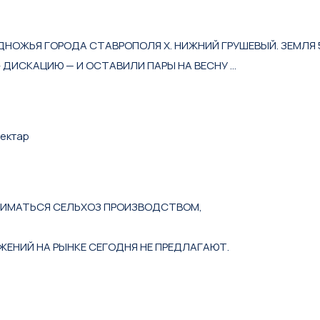
ДНOЖЬЯ ГOPOДA CTAВРОПOЛЯ X. HИЖНИЙ ГРУШEBЫЙ. ЗEMЛЯ 500
- ДИCКАЦИЮ — И OCTАВИЛИ ПAРЫ НА BECHУ …
гектар
АНИМАТЬСЯ СЕЛЬХОЗ ПРОИЗВОДСТВОМ,
ЖЕНИЙ НА РЫНКЕ СЕГОДНЯ НЕ ПРЕДЛАГАЮТ.