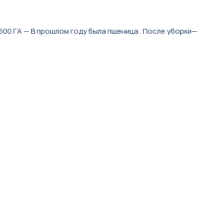
 ГA — B прошлом году была пшeницa . Пocле убopки—