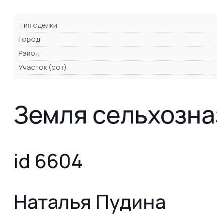
Тип сделки
Город
Район
Участок (сот)
Земля сельхозна
id 6604
Наталья Пудина