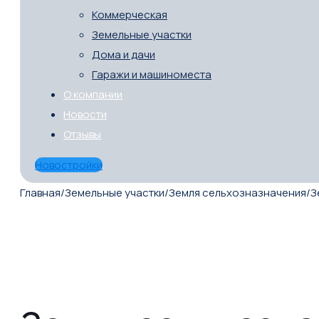
Коммерческая
Земельные участки
Дома и дачи
Гаражи и машиноместа
О компании
Новости
Отзывы
Новостройки
Главная
/
Земельные участки
/
Земля сельхозназначения
/
З