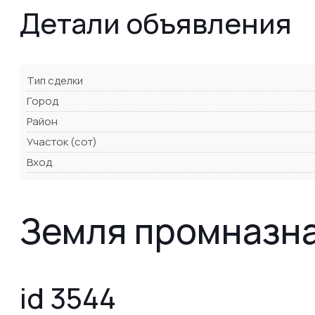
Детали объявления
Тип сделки
Город
Район
Участок (сот)
Вход
Земля промназна
id 3544