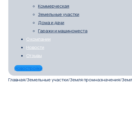
Коммерческая
Земельные участки
Дома и дачи
Гаражи и машиноместа
О компании
Новости
Отзывы
Новостройки
Главная
/
Земельные участки
/
Земля промназначения
/
Земл