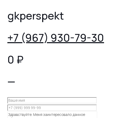
gkperspekt
+7 (967) 930-79-30
0
₽
—