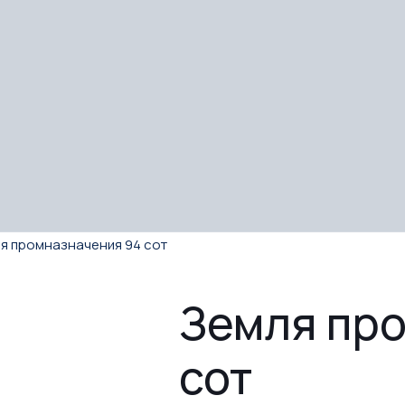
я промназначения 94 сот
Земля пр
сот