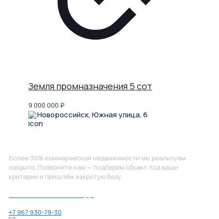
Земля промназначения 5 сот
9 000 000
₽
Новороссийск, Южная улица, 6
Не нашли, что искали?
Более 30% коммерческой недвижимости мы реализуем
закрыто. Позвоните нам — подберём объект под ваши
критерии и пришлём закрытую базу.
Позвоните нам по номеру:
+7 967 930-79-30