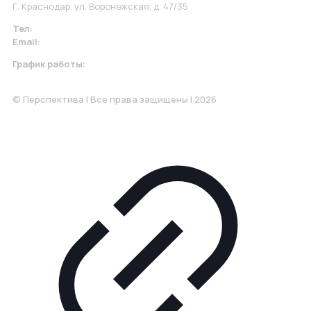
Г. Краснодар, ул. Воронежская, д. 47/35
Тел:
+7 967 930-79-30
Email:
krasnodar@perspektiva.vip
График работы:
Понедельник-Пятница: 9:00-18.00
© Перспектива | Все права защищены | 2026