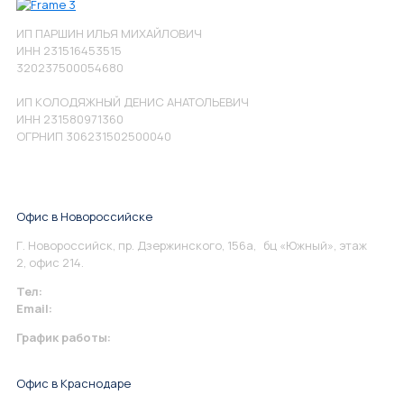
ИП ПАРШИН ИЛЬЯ МИХАЙЛОВИЧ
ИНН 231516453515
320237500054680
ИП КОЛОДЯЖНЫЙ ДЕНИС АНАТОЛЬЕВИЧ
ИНН 231580971360
ОГРНИП 306231502500040
Офис в Новороссийске
Г. Новороссийск, пр. Дзержинского, 156а, бц «Южный», этаж
2, офис 214.
Тел:
+7 967 930-79-30
Email:
info@perspektiva.vip
График работы:
Понедельник-Пятница: 9:00-18.00
Офис в Краснодаре