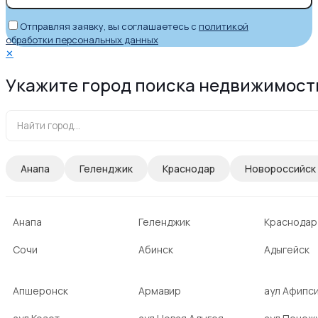
Отправляя заявку, вы соглашаетесь с
политикой
обработки персональных данных
✕
Укажите город поиска недвижимост
Анапа
Геленджик
Краснодар
Новороссийск
Анапа
Геленджик
Краснодар
Сочи
Абинск
Адыгейск
Апшеронск
Армавир
аул Афипс