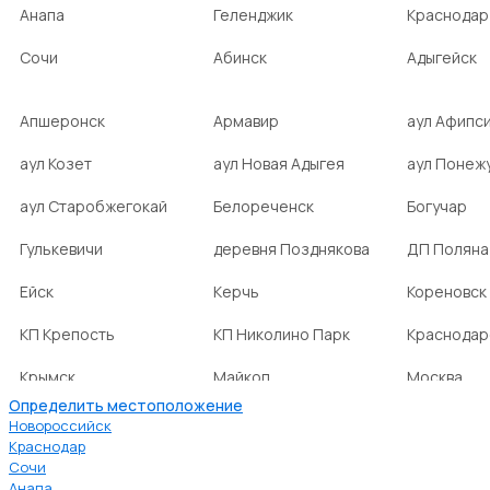
Анапа
Геленджик
Краснодар
Сочи
Абинск
Адыгейск
Апшеронск
Армавир
аул Афипс
аул Козет
аул Новая Адыгея
аул Понеж
аул Старобжегокай
Белореченск
Богучар
Гулькевичи
деревня Позднякова
ДП Поляна
Ейск
Керчь
Кореновск
КП Крепость
КП Николино Парк
Краснодар
Крымск
Майкоп
Москва
Определить местоположение
Новокубанск
НСТ Ромашка-2
посёлок А
Новороссийск
Краснодар
посёлок
посёлок Веселовка
посёлок В
Сочи
Верхнебаканский
Анапа