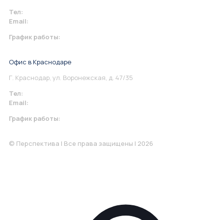
Тел:
+7 967 930-79-30
Email:
info@perspektiva.vip
График работы:
Понедельник-Пятница: 9:00-18.00
Офис в Краснодаре
Г. Краснодар, ул. Воронежская, д. 47/35
Тел:
+7 967 930-79-30
Email:
krasnodar@perspektiva.vip
График работы:
Понедельник-Пятница: 9:00-18.00
© Перспектива | Все права защищены | 2026