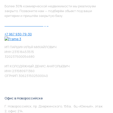
Более 30% коммерческой недвижимости мы реализуем
закрыто. Позвоните нам — подберём объект под ваши
критерии и пришлём закрытую базу.
Позвоните нам по номеру:
+7 967 930-79-30
ИП ПАРШИН ИЛЬЯ МИХАЙЛОВИЧ
ИНН 231516453515
320237500054680
ИП КОЛОДЯЖНЫЙ ДЕНИС АНАТОЛЬЕВИЧ
ИНН 231580971360
ОГРНИП 306231502500040
Офис в Новороссийске
Г. Новороссийск, пр. Дзержинского, 156а, бц «Южный», этаж
2, офис 214.