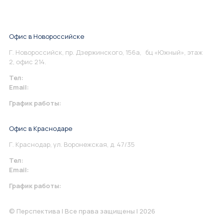
Офис в Новороссийске
Г. Новороссийск, пр. Дзержинского, 156а, бц «Южный», этаж
2, офис 214.
Тел:
+7 967 930-79-30
Email:
info@perspektiva.vip
График работы:
Понедельник-Пятница: 9:00-18.00
Офис в Краснодаре
Г. Краснодар, ул. Воронежская, д. 47/35
Тел:
+7 967 930-79-30
Email:
krasnodar@perspektiva.vip
График работы:
Понедельник-Пятница: 9:00-18.00
© Перспектива | Все права защищены | 2026