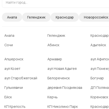
Анапа
Геленджик
Краснодар
Новороссийск
Анапа
Геленджик
Краснодар
Сочи
Абинск
Адыгейск
Апшеронск
Армавир
аул Афипс
аул Козет
аул Новая Адыгея
аул Понеж
аул Старобжегокай
Белореченск
Богучар
Гулькевичи
деревня Позднякова
ДП Поляна
Ейск
Керчь
Кореновск
КП Крепость
КП Николино Парк
Краснодар