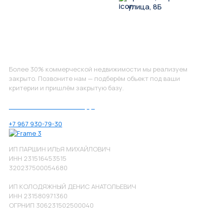
улица, 8Б
Не нашли, что искали?
Более 30% коммерческой недвижимости мы реализуем
закрыто. Позвоните нам — подберём объект под ваши
критерии и пришлём закрытую базу.
Позвоните нам по номеру:
+7 967 930-79-30
ИП ПАРШИН ИЛЬЯ МИХАЙЛОВИЧ
ИНН 231516453515
320237500054680
ИП КОЛОДЯЖНЫЙ ДЕНИС АНАТОЛЬЕВИЧ
ИНН 231580971360
ОГРНИП 306231502500040