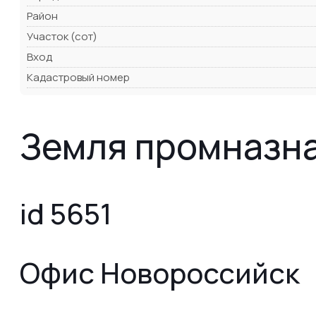
Район
Участок (сот)
Вход
Кадастровый номер
Земля промназна
id 5651
Офис Новороссийск