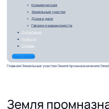
Коммерческая
Земельные участки
Дома и дачи
Гаражи и машиноместа
О компании
Новости
Отзывы
Новостройки
Главная
/
Земельные участки
/
Земля промназначения
/
Земл
Земля промназна