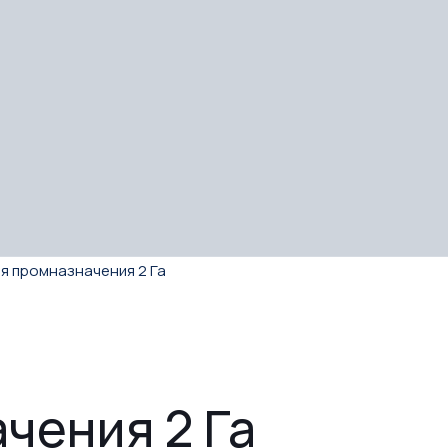
я промназначения 2 Га
чения 2 Га