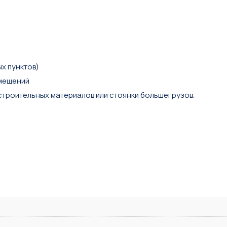
x пунктов)
омeщений
строительных материалов или стоянки большегрузов.