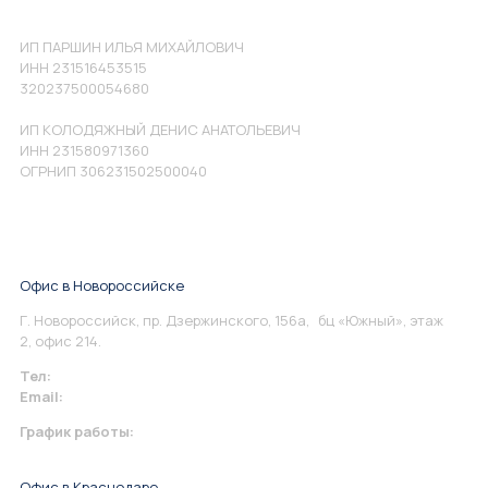
ИП ПАРШИН ИЛЬЯ МИХАЙЛОВИЧ
ИНН 231516453515
320237500054680
ИП КОЛОДЯЖНЫЙ ДЕНИС АНАТОЛЬЕВИЧ
ИНН 231580971360
ОГРНИП 306231502500040
Офис в Новороссийске
Г. Новороссийск, пр. Дзержинского, 156а, бц «Южный», этаж
2, офис 214.
Тел:
+7 967 930-79-30
Email:
info@perspektiva.vip
График работы:
Понедельник-Пятница: 9:00-18.00
Офис в Краснодаре