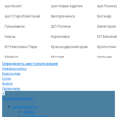
аул Козет
аул Новая Адыгея
аул Понеж
аул Старобжегокай
Белореченск
Богучар
Гулькевичи
ДП Поляна
Евпатория
Керчь
Кореновск
КП Близкий
КП Николино Парк
Краснодарский край
Кропоткин
Майкоп
Москва
Нальчик
Определить местоположение
НСТ Ромашка-2
посёлок Агроном
посёлок Б
Новороссийск
Краснодар
Сочи
посёлок Веселовка
посёлок Волна
посёлок Г
Анапа
Нива
Геленджик
✕
посёлок городского
посёлок городского
посёлок г
Жилые комплексы
типа Ахтырский
типа Ильский
типа Мост
Недвижимость
Жилая
Коммерческая