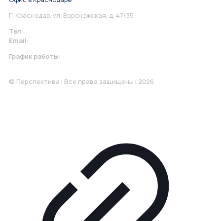
Г. Краснодар, ул. Воронежская, д. 47/35
Тел:
+7 967 930-79-30
Email:
krasnodar@perspektiva.vip
График работы:
Понедельник-Пятница: 9:00-18.00
© Перспектива | Все права защищены | 2026