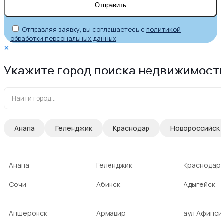
Отправляя заявку, вы соглашаетесь с
политикой
обработки персональных данных
✕
Укажите город поиска недвижимост
Анапа
Геленджик
Краснодар
Новороссийск
Анапа
Геленджик
Краснодар
Сочи
Абинск
Адыгейск
Апшеронск
Армавир
аул Афипс