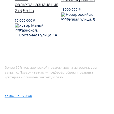
сельхозназначения
11 000 000
₽
273,95 Га
Новороссийск,
Тёплая улица, 8
75 000 000
₽
хутор Малый
Разнокол,
Восточная улица, 1А
Не нашли, что искали?
Более 30% коммерческой недвижимости мы реализуем
закрыто. Позвоните нам — подберём объект под ваши
критерии и пришлём закрытую базу.
Позвоните нам по номеру:
+7 967 930-79-30