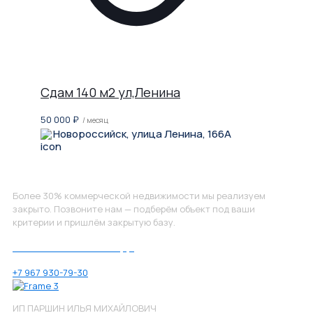
Сдам 140 м2 ул,Ленина
50 000
₽
/ месяц
Новороссийск, улица Ленина, 166А
Не нашли, что искали?
Более 30% коммерческой недвижимости мы реализуем
закрыто. Позвоните нам — подберём объект под ваши
критерии и пришлём закрытую базу.
Позвоните нам по номеру:
+7 967 930-79-30
ИП ПАРШИН ИЛЬЯ МИХАЙЛОВИЧ