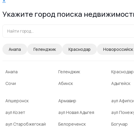
✕
Укажите город поиска недвижимост
Анапа
Геленджик
Краснодар
Новороссийск
Анапа
Геленджик
Краснодар
Сочи
Абинск
Адыгейск
Апшеронск
Армавир
аул Афипс
аул Козет
аул Новая Адыгея
аул Понеж
аул Старобжегокай
Белореченск
Богучар