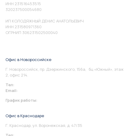
ИНН 231516453515
320237500054680
ИП КОЛОДЯЖНЫЙ ДЕНИС АНАТОЛЬЕВИЧ
ИНН 231580971360
ОГРНИП 306231502500040
Офис в Новороссийске
Г. Новороссийск, пр. Дзержинского, 156а, бц «Южный», этаж
2, офис 214.
Тел:
+7 967 930-79-30
Email:
info@perspektiva.vip
График работы:
Понедельник-Пятница: 9:00-18.00
Офис в Краснодаре
Г. Краснодар, ул. Воронежская, д. 47/35
Тел:
+7 967 930-79-30