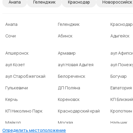
Анапа
Геленджик
Краснодар
Новороссийск
Анапа
Геленджик
Краснодар
Сочи
Абинск
Адыгейск
Апшеронск
Армавир
аул Афипс
аул Козет
аул Новая Адыгея
аул Понеж
аул Старобжегокай
Белореченск
Богучар
Гулькевичи
ДП Поляна
Евпатория
Керчь
Кореновск
КП Близкий
КП Николино Парк
Краснодарский край
Кропоткин
Майкоп
Москва
Нальчик
Определить местоположение