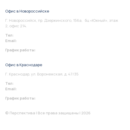
Офис в Новороссийске
Г. Новороссийск, пр. Дзержинского, 156а, бц «Южный», этаж
2, офис 214.
Тел:
+7 967 930-79-30
Email:
info@perspektiva.vip
График работы:
Понедельник-Пятница: 9:00-18.00
Офис в Краснодаре
Г. Краснодар, ул. Воронежская, д. 47/35
Тел:
+7 967 930-79-30
Email:
krasnodar@perspektiva.vip
График работы:
Понедельник-Пятница: 9:00-18.00
© Перспектива | Все права защищены | 2026