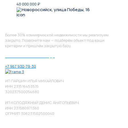
40 000 000
₽
Новороссийск, улица Победы, 16
Не нашли, что искали?
Более 30% коммерческой недвижимости мы реализуем
закрыто. Позвоните нам — подберём объект под ваши
критерии и пришлём закрытую базу.
Позвоните нам по номеру:
+7 967 930-79-30
ИП ПАРШИН ИЛЬЯ МИХАЙЛОВИЧ
ИНН 231516453515
320237500054680
ИП КОЛОДЯЖНЫЙ ДЕНИС АНАТОЛЬЕВИЧ
ИНН 231580971360
ОГРНИП 306231502500040