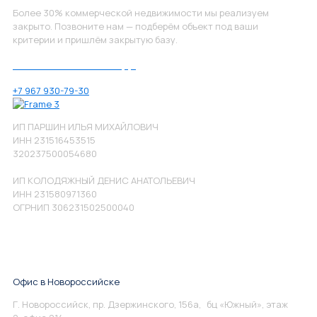
Более 30% коммерческой недвижимости мы реализуем
закрыто. Позвоните нам — подберём объект под ваши
критерии и пришлём закрытую базу.
Позвоните нам по номеру:
+7 967 930-79-30
ИП ПАРШИН ИЛЬЯ МИХАЙЛОВИЧ
ИНН 231516453515
320237500054680
ИП КОЛОДЯЖНЫЙ ДЕНИС АНАТОЛЬЕВИЧ
ИНН 231580971360
ОГРНИП 306231502500040
Офис в Новороссийске
Г. Новороссийск, пр. Дзержинского, 156а, бц «Южный», этаж