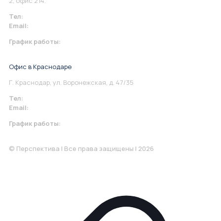
2, офис 214.
Тел:
+7 967 930-79-30
Email:
info@perspektiva.vip
График работы:
Понедельник-Пятница: 9:00-18.00
Офис в Краснодаре
Г. Краснодар, ул. Воронежская, д. 47/35
Тел:
+7 967 930-79-30
Email:
krasnodar@perspektiva.vip
График работы:
Понедельник-Пятница: 9:00-18.00
© Перспектива | Все права защищены | 2026