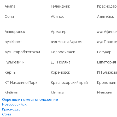
Анапа
Геленджик
Краснодар
Сочи
Абинск
Адыгейск
Апшеронск
Армавир
аул Афипс
аул Козет
аул Новая Адыгея
аул Понеж
аул Старобжегокай
Белореченск
Богучар
Гулькевичи
ДП Поляна
Евпатория
Керчь
Кореновск
КП Близкий
КП Николино Парк
Краснодарский край
Кропоткин
Майкоп
Москва
Нальчик
Определить местоположение
НСТ Ромашка-2
посёлок Агроном
посёлок Б
Новороссийск
Краснодар
Сочи