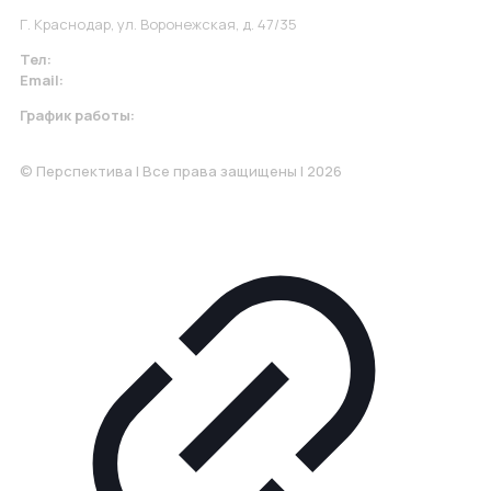
Г. Краснодар, ул. Воронежская, д. 47/35
Тел:
+7 967 930-79-30
Email:
krasnodar@perspektiva.vip
График работы:
Понедельник-Пятница: 9:00-18.00
© Перспектива | Все права защищены | 2026