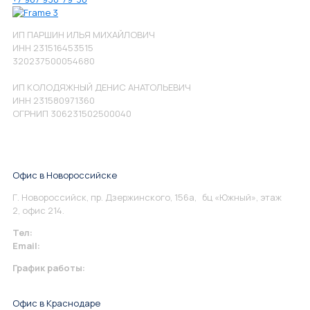
ИП ПАРШИН ИЛЬЯ МИХАЙЛОВИЧ
ИНН 231516453515
320237500054680
ИП КОЛОДЯЖНЫЙ ДЕНИС АНАТОЛЬЕВИЧ
ИНН 231580971360
ОГРНИП 306231502500040
Офис в Новороссийске
Г. Новороссийск, пр. Дзержинского, 156а, бц «Южный», этаж
2, офис 214.
Тел:
+7 967 930-79-30
Email:
info@perspektiva.vip
График работы:
Понедельник-Пятница: 9:00-18.00
Офис в Краснодаре