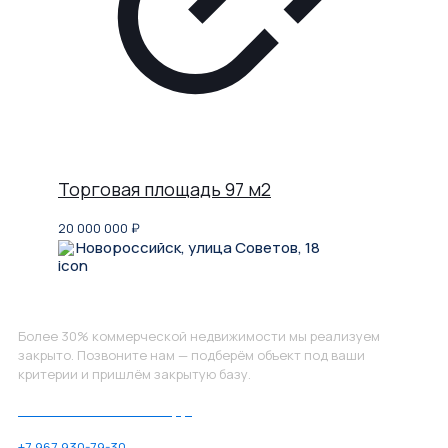
Торговая площадь 97 м2
20 000 000
₽
Новороссийск, улица Советов, 18
Не нашли, что искали?
Более 30% коммерческой недвижимости мы реализуем
закрыто. Позвоните нам — подберём объект под ваши
критерии и пришлём закрытую базу.
Позвоните нам по номеру:
+7 967 930-79-30