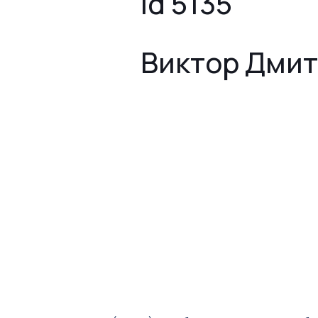
id 5135
Виктор Дми