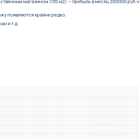
ственным магазином (135 м2) — прибыль в месяц 200000 руб 
ажу появляются крайне редко.
н и т.д.