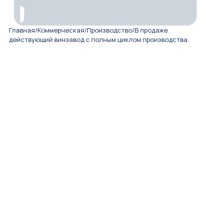
Главная
/
Коммерческая
/
Производство
/
В продаже
действующий винзавод с полным циклом пpoизводcтвa.