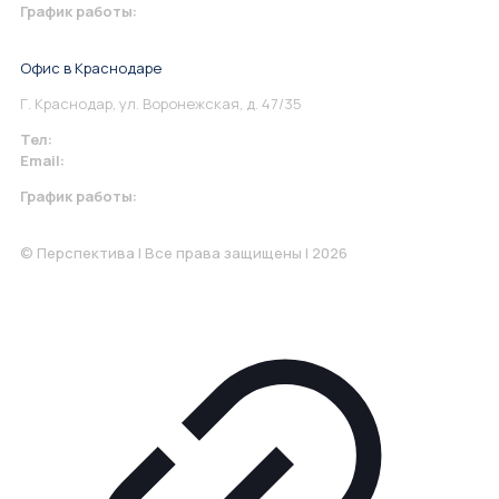
График работы:
Понедельник-Пятница: 9:00-18.00
Офис в Краснодаре
Г. Краснодар, ул. Воронежская, д. 47/35
Тел:
+7 967 930-79-30
Email:
krasnodar@perspektiva.vip
График работы:
Понедельник-Пятница: 9:00-18.00
© Перспектива | Все права защищены | 2026