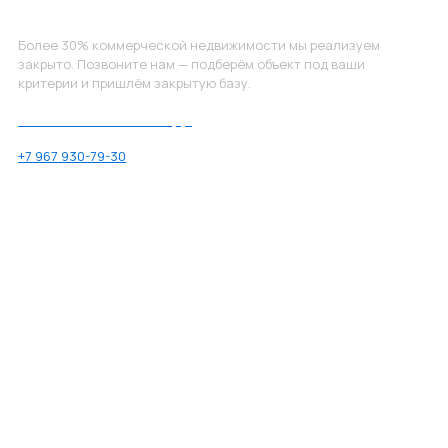
Не нашли, что искали?
Более 30% коммерческой недвижимости мы реализуем
закрыто. Позвоните нам — подберём объект под ваши
критерии и пришлём закрытую базу.
Позвоните нам по номеру:
+7 967 930-79-30