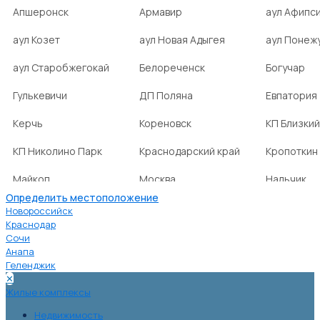
Апшеронск
Армавир
аул Афипс
аул Козет
аул Новая Адыгея
аул Понеж
аул Старобжегокай
Белореченск
Богучар
Гулькевичи
ДП Поляна
Евпатория
Керчь
Кореновск
КП Близкий
КП Николино Парк
Краснодарский край
Кропоткин
Майкоп
Москва
Нальчик
Определить местоположение
НСТ Ромашка-2
посёлок Агроном
посёлок Б
Новороссийск
Краснодар
Сочи
посёлок Веселовка
посёлок Волна
посёлок Г
Анапа
Нива
Геленджик
✕
посёлок городского
посёлок городского
посёлок г
Жилые комплексы
типа Ахтырский
типа Ильский
типа Мост
Недвижимость