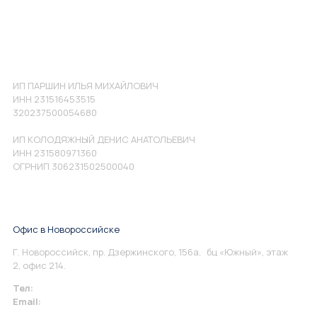
ИП ПАРШИН ИЛЬЯ МИХАЙЛОВИЧ
ИНН 231516453515
320237500054680
ИП КОЛОДЯЖНЫЙ ДЕНИС АНАТОЛЬЕВИЧ
ИНН 231580971360
ОГРНИП 306231502500040
Офис в Новороссийске
Г. Новороссийск, пр. Дзержинского, 156а, бц «Южный», этаж
2, офис 214.
Тел:
+7 967 930-79-30
Email:
info@perspektiva.vip