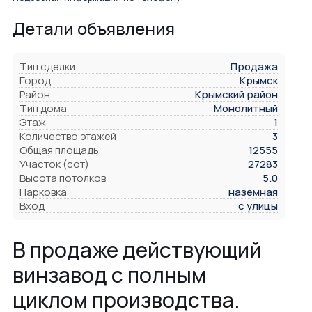
Детали объявления
Тип сделки
Продажа
Город
Крымск
Район
Крымский район
Тип дома
Монолитный
Этаж
1
Количество этажей
3
Общая площадь
12555
Участок (сот)
27283
Высота потолков
5.0
Парковка
наземная
Вход
с улицы
В продаже действующий
винзавод с полным
циклом пpoизводcтвa.