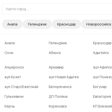
Анапа
Геленджик
Краснодар
Новороссийск
Анапа
Геленджик
Краснодар
Сочи
Абинск
Адыгейск
Апшеронск
Армавир
аул Афипс
аул Козет
аул Новая Адыгея
аул Понеж
аул Старобжегокай
Белореченск
Богучар
Гулькевичи
ДП Поляна
Евпатория
Керчь
Кореновск
КП Близкий