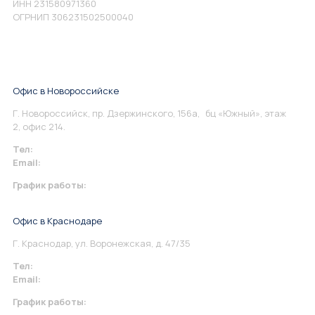
ИНН 231580971360
ОГРНИП 306231502500040
Офис в Новороссийске
Г. Новороссийск, пр. Дзержинского, 156а, бц «Южный», этаж
2, офис 214.
Тел:
+7 967 930-79-30
Email:
info@perspektiva.vip
График работы:
Понедельник-Пятница: 9:00-18.00
Офис в Краснодаре
Г. Краснодар, ул. Воронежская, д. 47/35
Тел:
+7 967 930-79-30
Email:
krasnodar@perspektiva.vip
График работы:
Понедельник-Пятница: 9:00-18.00