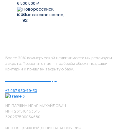
6 500 000
₽
Новороссийск,
Мысхакское шоссе,
92
Не нашли, что искали?
Более 30% коммерческой недвижимости мы реализуем
закрыто. Позвоните нам — подберём объект под ваши
критерии и пришлём закрытую базу.
Позвоните нам по номеру:
+7 967 930-79-30
ИП ПАРШИН ИЛЬЯ МИХАЙЛОВИЧ
ИНН 231516453515
320237500054680
ИП КОЛОДЯЖНЫЙ ДЕНИС АНАТОЛЬЕВИЧ