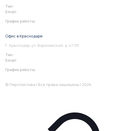
Тел:
+7 967 930-79-30
Email:
info@perspektiva.vip
График работы:
Понедельник-Пятница: 9:00-18.00
Офис в Краснодаре
Г. Краснодар, ул. Воронежская, д. 47/35
Тел:
+7 967 930-79-30
Email:
krasnodar@perspektiva.vip
График работы:
Понедельник-Пятница: 9:00-18.00
© Перспектива | Все права защищены | 2026