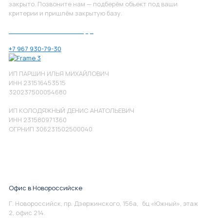
закрыто. Позвоните нам — подберём объект под ваши
критерии и пришлём закрытую базу.
Позвоните нам по номеру:
+7 967 930-79-30
ИП ПАРШИН ИЛЬЯ МИХАЙЛОВИЧ
ИНН 231516453515
320237500054680
ИП КОЛОДЯЖНЫЙ ДЕНИС АНАТОЛЬЕВИЧ
ИНН 231580971360
ОГРНИП 306231502500040
Офис в Новороссийске
Г. Новороссийск, пр. Дзержинского, 156а, бц «Южный», этаж
2, офис 214.