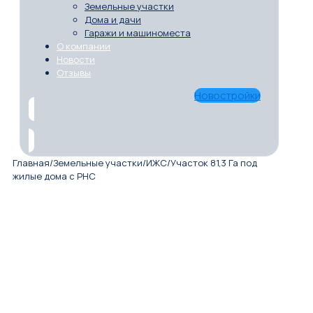
Земельные участки
Дома и дачи
Гаражи и машиноместа
О компании
Новости
Отзывы
Новостройки
Главная
/
Земельные участки
/
ИЖС
/
Участок 81,3 Га под
жилые дома с РНС