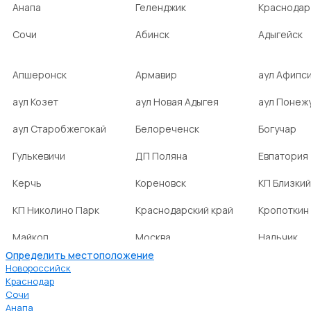
Анапа
Геленджик
Краснодар
Сочи
Абинск
Адыгейск
Апшеронск
Армавир
аул Афипс
аул Козет
аул Новая Адыгея
аул Понеж
аул Старобжегокай
Белореченск
Богучар
Гулькевичи
ДП Поляна
Евпатория
Керчь
Кореновск
КП Близкий
КП Николино Парк
Краснодарский край
Кропоткин
Майкоп
Москва
Нальчик
Определить местоположение
НСТ Ромашка-2
посёлок Агроном
посёлок Б
Новороссийск
Краснодар
Сочи
посёлок Веселовка
посёлок Волна
посёлок Г
Анапа