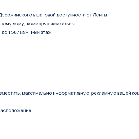
 Дзержинского в шаговой доступности от Ленты
илому дому, коммерческий объект
о 1 587 кв.м. 1-ый этаж
азместить, максимально информативную рекламную вашей ко
 расположение