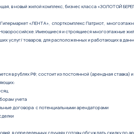
щая, в новый жилой комплекс, бизнес класса «ЗОЛОТОЙ БЕРЕГ
 Гипермаркет «ЛЕНТА», спорткомплекс Патриот, многоэтажн
 Новороссийске. Имеющиеся и строящиеся многоэтажные жилы
аших услуг/ товаров, для расположенных и работающих в дан
ается в рублях РФ; состоит из постоянной (арендная ставка)
ляющих:
есяц
борам учета
ельные договора с потенциальными арендаторами
сделки
ловий, в определенных случаях готовы обсуждать скидку по а