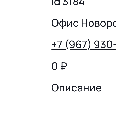
id 3184
Офис Новор
+7 (967) 930
0
₽
Описание