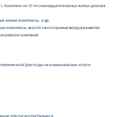
». Комплекс из 13-ти семнадцатиэтажных жилых домов в
ые жилые комплексы, и др.
е комплексы, вносят неоспоримый вклад в развитие
ном районе компаний
 и переменной (расходы на коммунальные услуги,
ренде для раскрутки бизнеса