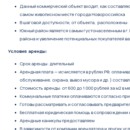
Данный коммерческий объект входит, как составляю
самом живописном месте города Новороссийска
В шаговой доступности, от объекта, расположены:
Южный район является самым густонаселенным в г.
района и увеличение потенциальных покупателей в
Условия аренды:
Срок аренды: длительный
Арендная плата — исчисляется в рублях РФ, оплачив
обслуживание, охрана, вывоз мусора и др. ) состав
Стоимость аренды: от 600 до 1 000 рублей за м2 в м
Коммунальные платежи оплачиваются согласно при
Готовы рассматривать и согласовывать предварит
Бесплатная юридическая помощь в сопровождении 
Арендные каникулы предоставляем
В зависимости от компании арендатора и других ус