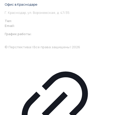
Офис в Краснодаре
Г. Краснодар, ул. Воронежская, д. 47/35
Тел:
+7 967 930-79-30
Email:
krasnodar@perspektiva.vip
График работы:
Понедельник-Пятница: 9:00-18.00
© Перспектива | Все права защищены | 2026