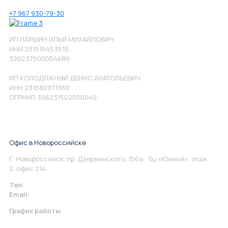
+7 967 930-79-30
ИП ПАРШИН ИЛЬЯ МИХАЙЛОВИЧ
ИНН 231516453515
320237500054680
ИП КОЛОДЯЖНЫЙ ДЕНИС АНАТОЛЬЕВИЧ
ИНН 231580971360
ОГРНИП 306231502500040
Офис в Новороссийске
Г. Новороссийск, пр. Дзержинского, 156а, бц «Южный», этаж
2, офис 214.
Тел:
+7 967 930-79-30
Email:
info@perspektiva.vip
График работы:
Понедельник-Пятница: 9:00-18.00