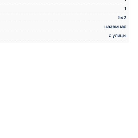
1
542
наземная
с улицы