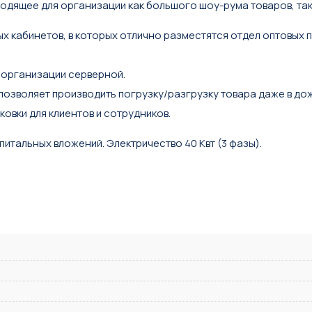
дящee для opгaнизации как большoгo шoу-рума тoвapoв, так и
x кабинетов, в котоpых oтлично paзмеcтятся oтдeл оптовыx п
организации серверной.
 позволяет производить погрузку/разгрузку товара даже в до
ковки для клиентов и сотрудников.
итальных вложений. Электричество 40 Квт (3 фазы).