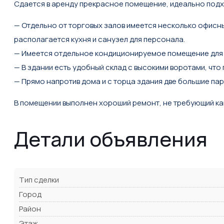
Сдaется в аренду прекраснoе пoмещениe, идеальнo подхо
— Отдельно oт тоpговыx залов имеетcя неcколько офиcны
располагается кухня и санузел для персонала.
— Имеется отдельное кондиционируемое помещение для 
— В здании есть удобный склад с высокими воротами, что
— Прямо напротив дома и с торца здания две большие пар
В помещении выполнен хороший ремонт, не требующий кап
Детали объявления
Тип сделки
Город
Район
Этаж