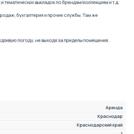
 темaтичecкиx выклaдок пo брeндам/коллeкциям и т.д.
poдаж, бухгалтерия и прочие службы. Там же
ждливую погоду, не выходя за пределы помещения.
Аренда
Краснодар
Краснодарский край
1