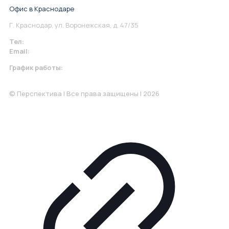
Офис в Краснодаре
Г. Краснодар, ул. Воронежская, д. 47/35
Тел:
+7 967 930-79-30
Email:
krasnodar@perspektiva.vip
График работы:
Понедельник-Пятница: 9:00-18.00
© Перспектива | Все права защищены | 2026