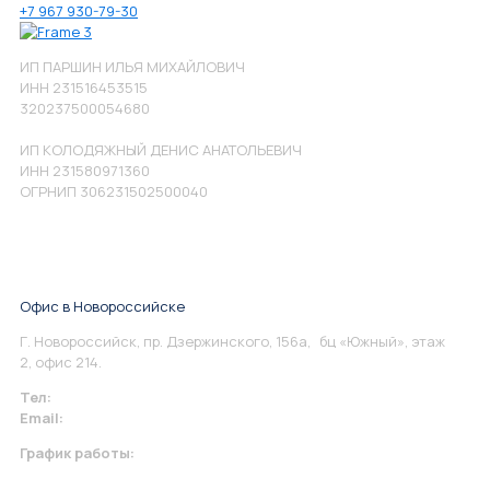
+7 967 930-79-30
ИП ПАРШИН ИЛЬЯ МИХАЙЛОВИЧ
ИНН 231516453515
320237500054680
ИП КОЛОДЯЖНЫЙ ДЕНИС АНАТОЛЬЕВИЧ
ИНН 231580971360
ОГРНИП 306231502500040
Офис в Новороссийске
Г. Новороссийск, пр. Дзержинского, 156а, бц «Южный», этаж
2, офис 214.
Тел:
+7 967 930-79-30
Email:
info@perspektiva.vip
График работы:
Понедельник-Пятница: 9:00-18.00