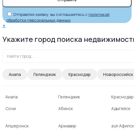
Отправляя заявку, вы соглашаетесь с
политикой
обработки персональных данных
✕
Укажите город поиска недвижимост
Анапа
Геленджик
Краснодар
Новороссийск
Анапа
Геленджик
Краснодар
Сочи
Абинск
Адыгейск
Апшеронск
Армавир
аул Афипс