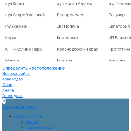
аул Козет
аул Новая Адыгея
аул Понеж
аул Старобжегокай
Белореченск
Богучар
Гулькевичи
ДП Поляна
Евпатория
Керчь
Кореновск
КП Близкий
КП Николино Парк
Краснодарский край
Кропоткин
Майкоп
Москва
Нальчик
Определить местоположение
НСТ Ромашка-2
посёлок Агроном
посёлок Б
Новороссийск
Краснодар
Сочи
посёлок Веселовка
посёлок Волна
посёлок Г
Анапа
Нива
Геленджик
✕
посёлок городского
посёлок городского
посёлок г
Жилые комплексы
типа Ахтырский
типа Ильский
типа Мост
Недвижимость
Жилая
Коммерческая
посёлок городского
посёлок городского
посёлок г