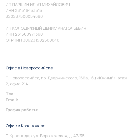
ИП ПАРШИН ИЛЬЯ МИХАЙЛОВИЧ
ИНН 231516453515
320237500054680
ИП КОЛОДЯЖНЫЙ ДЕНИС АНАТОЛЬЕВИЧ
ИНН 231580971360
ОГРНИП 306231502500040
Офис в Новороссийске
Г. Новороссийск, пр. Дзержинского, 156а, бц «Южный», этаж
2, офис 214.
Тел:
+7 967 930-79-30
Email:
info@perspektiva.vip
График работы:
Понедельник-Пятница: 9:00-18.00
Офис в Краснодаре
Г. Краснодар, ул. Воронежская, д. 47/35