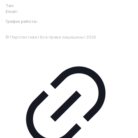
Тел:
+7 967 930-79-30
Email:
krasnodar@perspektiva.vip
График работы:
Понедельник-Пятница: 9:00-18.00
© Перспектива | Все права защищены | 2026