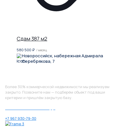
Сдам 387 м2
580 500
₽
/ месяц
Новороссийск, набережная Адмирала
Серебрякова, 7
Не нашли, что искали?
Более 30% коммерческой недвижимости мы реализуем
закрыто. Позвоните нам — подберём объект под ваши
критерии и пришлём закрытую базу.
Позвоните нам по номеру:
+7 967 930-79-30