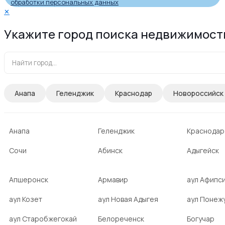
обработки персональных данных
✕
Укажите город поиска недвижимост
Анапа
Геленджик
Краснодар
Новороссийск
Анапа
Геленджик
Краснодар
Сочи
Абинск
Адыгейск
Апшеронск
Армавир
аул Афипс
аул Козет
аул Новая Адыгея
аул Понеж
аул Старобжегокай
Белореченск
Богучар