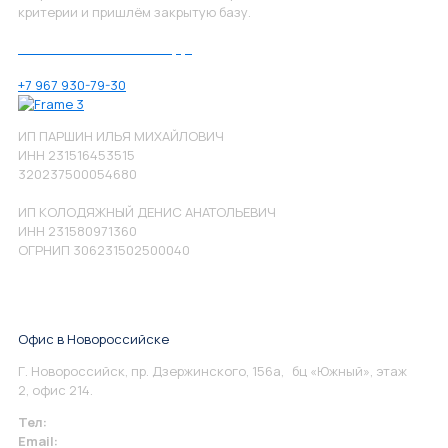
критерии и пришлём закрытую базу.
Позвоните нам по номеру:
+7 967 930-79-30
ИП ПАРШИН ИЛЬЯ МИХАЙЛОВИЧ
ИНН 231516453515
320237500054680
ИП КОЛОДЯЖНЫЙ ДЕНИС АНАТОЛЬЕВИЧ
ИНН 231580971360
ОГРНИП 306231502500040
Офис в Новороссийске
Г. Новороссийск, пр. Дзержинского, 156а, бц «Южный», этаж
2, офис 214.
Тел:
+7 967 930-79-30
Email:
info@perspektiva.vip