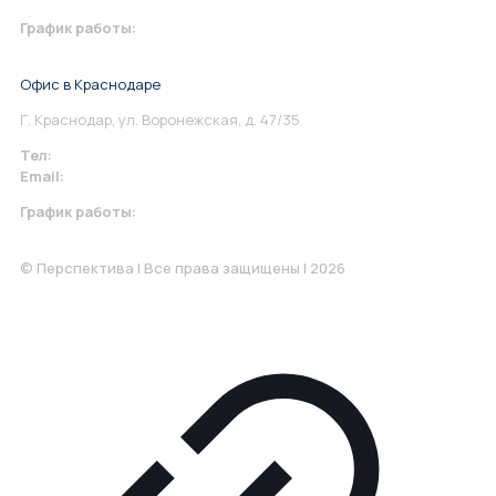
График работы:
Понедельник-Пятница: 9:00-18.00
Офис в Краснодаре
Г. Краснодар, ул. Воронежская, д. 47/35
Тел:
+7 967 930-79-30
Email:
krasnodar@perspektiva.vip
График работы:
Понедельник-Пятница: 9:00-18.00
© Перспектива | Все права защищены | 2026