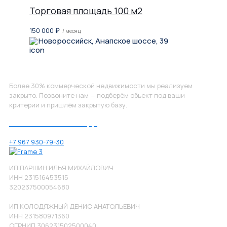
Торговая площадь 100 м2
150 000
₽
/ месяц
Новороссийск, Анапское шоссе, 39
Не нашли, что искали?
Более 30% коммерческой недвижимости мы реализуем
закрыто. Позвоните нам — подберём объект под ваши
критерии и пришлём закрытую базу.
Позвоните нам по номеру:
+7 967 930-79-30
ИП ПАРШИН ИЛЬЯ МИХАЙЛОВИЧ
ИНН 231516453515
320237500054680
ИП КОЛОДЯЖНЫЙ ДЕНИС АНАТОЛЬЕВИЧ
ИНН 231580971360
ОГРНИП 306231502500040