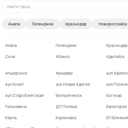
Анапа
Геленджик
Краснодар
Новороссийск
Анапа
Геленджик
Краснодар
Сочи
Абинск
Адыгейск
Апшеронск
Армавир
аул Афипс
аул Козет
аул Новая Адыгея
аул Понеж
аул Старобжегокай
Белореченск
Богучар
Гулькевичи
ДП Поляна
Евпатория
Керчь
Кореновск
КП Близкий