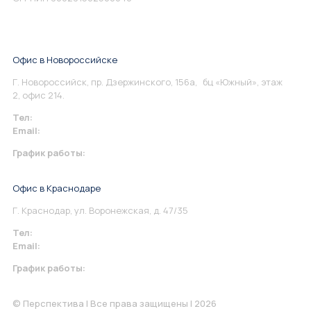
Офис в Новороссийске
Г. Новороссийск, пр. Дзержинского, 156а, бц «Южный», этаж
2, офис 214.
Тел:
+7 967 930-79-30
Email:
info@perspektiva.vip
График работы:
Понедельник-Пятница: 9:00-18.00
Офис в Краснодаре
Г. Краснодар, ул. Воронежская, д. 47/35
Тел:
+7 967 930-79-30
Email:
krasnodar@perspektiva.vip
График работы:
Понедельник-Пятница: 9:00-18.00
© Перспектива | Все права защищены | 2026