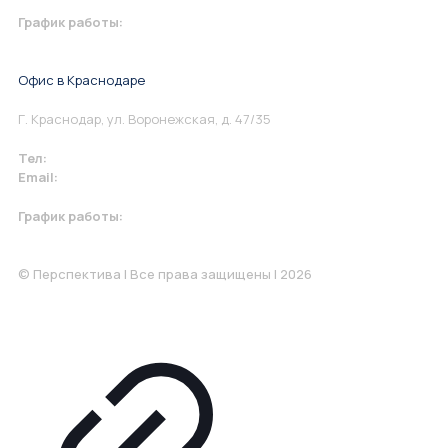
График работы:
Понедельник-Пятница: 9:00-18.00
Офис в Краснодаре
Г. Краснодар, ул. Воронежская, д. 47/35
Тел:
+7 967 930-79-30
Email:
krasnodar@perspektiva.vip
График работы:
Понедельник-Пятница: 9:00-18.00
© Перспектива | Все права защищены | 2026