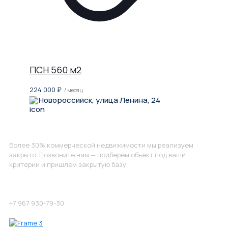
ПСН 560 м2
224 000
₽
/ месяц
Новороссийск, улица Ленина, 24
Не нашли, что искали?
Более 30% коммерческой недвижимости мы реализуем
закрыто. Позвоните нам — подберём объект под ваши
критерии и пришлём закрытую базу.
Позвоните нам по номеру:
+7 967 930-79-30