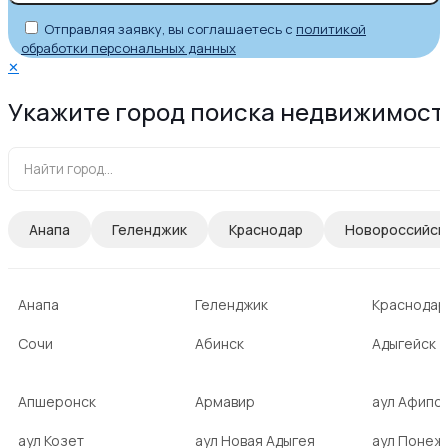
Отправляя заявку, вы соглашаетесь с
политикой
обработки персональных данных
✕
Укажите город поиска недвижимост
Анапа
Геленджик
Краснодар
Новороссийск
Анапа
Геленджик
Краснодар
Сочи
Абинск
Адыгейск
Апшеронск
Армавир
аул Афипс
аул Козет
аул Новая Адыгея
аул Понеж