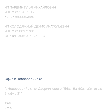
ИП ПАРШИН ИЛЬЯ МИХАЙЛОВИЧ
ИНН 231516453515
320237500054680
ИП КОЛОДЯЖНЫЙ ДЕНИС АНАТОЛЬЕВИЧ
ИНН 231580971360
ОГРНИП 306231502500040
Офис в Новороссийске
Г. Новороссийск, пр. Дзержинского, 156а, бц «Южный», этаж
2, офис 214.
Тел:
+7 967 930-79-30
Email:
info@perspektiva.vip