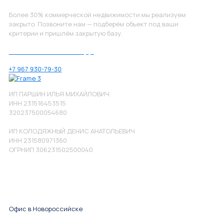
Более 30% коммерческой недвижимости мы реализуем
закрыто. Позвоните нам — подберём объект под ваши
критерии и пришлём закрытую базу.
Позвоните нам по номеру:
+7 967 930-79-30
ИП ПАРШИН ИЛЬЯ МИХАЙЛОВИЧ
ИНН 231516453515
320237500054680
ИП КОЛОДЯЖНЫЙ ДЕНИС АНАТОЛЬЕВИЧ
ИНН 231580971360
ОГРНИП 306231502500040
Офис в Новороссийске