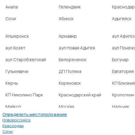
Анапа
Геленджик
Краснодар
Сочи
Абинск
Адыгейск
Апшеронск
Армавир
аул Афипс
аул Козет
аул Новая Адыгея
аул Понеж
аул Старобжегокай
Белореченск
Богучар
Гулькевичи
ДП Поляна
Евпатория
Керчь
Кореновск
КП Близкий
КП Николино Парк
Краснодарский край
Кропоткин
Майкоп
Москва
Нальчик
Определить местоположение
НСТ Ромашка-2
посёлок Агроном
посёлок Б
Новороссийск
Краснодар
Сочи