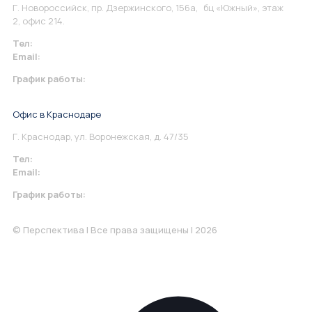
Г. Новороссийск, пр. Дзержинского, 156а, бц «Южный», этаж
2, офис 214.
Тел:
+7 967 930-79-30
Email:
info@perspektiva.vip
График работы:
Понедельник-Пятница: 9:00-18.00
Офис в Краснодаре
Г. Краснодар, ул. Воронежская, д. 47/35
Тел:
+7 967 930-79-30
Email:
krasnodar@perspektiva.vip
График работы:
Понедельник-Пятница: 9:00-18.00
© Перспектива | Все права защищены | 2026