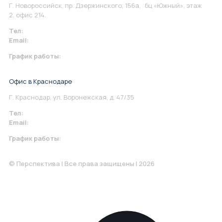
Г. Новороссийск, пр. Дзержинского, 156а, бц «Южный», этаж
2, офис 214.
Тел:
+7 967 930-79-30
Email:
info@perspektiva.vip
График работы:
Понедельник-Пятница: 9:00-18.00
Офис в Краснодаре
Г. Краснодар, ул. Воронежская, д. 47/35
Тел:
+7 967 930-79-30
Email:
krasnodar@perspektiva.vip
График работы:
Понедельник-Пятница: 9:00-18.00
© Перспектива | Все права защищены | 2026