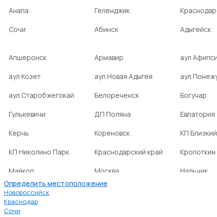
Анапа
Геленджик
Краснодар
Сочи
Абинск
Адыгейск
Апшеронск
Армавир
аул Афипс
аул Козет
аул Новая Адыгея
аул Понеж
аул Старобжегокай
Белореченск
Богучар
Гулькевичи
ДП Поляна
Евпатория
Керчь
Кореновск
КП Близкий
КП Николино Парк
Краснодарский край
Кропоткин
Майкоп
Москва
Нальчик
Определить местоположение
НСТ Ромашка-2
посёлок Агроном
посёлок Б
Новороссийск
Краснодар
Сочи