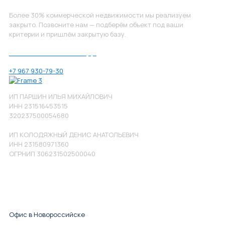
Более 30% коммерческой недвижимости мы реализуем
закрыто. Позвоните нам — подберём объект под ваши
критерии и пришлём закрытую базу.
Позвоните нам по номеру:
+7 967 930-79-30
ИП ПАРШИН ИЛЬЯ МИХАЙЛОВИЧ
ИНН 231516453515
320237500054680
ИП КОЛОДЯЖНЫЙ ДЕНИС АНАТОЛЬЕВИЧ
ИНН 231580971360
ОГРНИП 306231502500040
Офис в Новороссийске