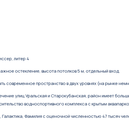
ссер, литер 4
ражное остекление, высота потолков 5 м, отдельный вход.
ть современное пространство в двух уровнях (на рынке немн
ечение улиц Уральская и Старокубанская, район имеет боль
роительство водноспортивного комплекса с крытым аквапарком
, Галактика, Фамилия с оценочной численностью 47 тысяч чел