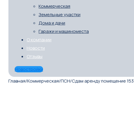
Коммерческая
Земельные участки
Дома и дачи
Гаражи и машиноместа
О компании
Новости
Отзывы
Новостройки
Главная
/
Коммерческая
/
ПСН
/
Сдам аренду помещение 153