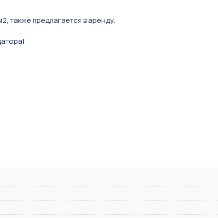
, также предлагается в аренду.
датора!