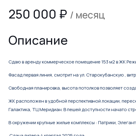
250 000
₽
/ месяц
Описание
Сдаю в аренду коммерческое помещение 153 м2 в ЖК Режи
Фасад первая линия, смотрит на ул. Старокубанскую , вит
Свободная планировка, высота потолков позволяет созда
ЖК расположен в удобной перспективной локации, перес
Галактика, ТЦ Меридиан. В пешей доступности начато ст
В окружении крупные жилые комплексы : Патрики, Элегант
Сдача литера 4 квартал 2025 года.