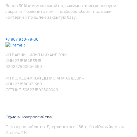
Более 30% коммерческой недвижимости мы реализуем
закрыто. Позвоните нам — подберём объект под ваши
критерии и пришлём закрытую базу.
Позвоните нам по номеру:
+7 967 930-79-30
ИП ПАРШИН ИЛЬЯ МИХАЙЛОВИЧ
ИНН 231516453515
320237500054680
ИП КОЛОДЯЖНЫЙ ДЕНИС АНАТОЛЬЕВИЧ
ИНН 231580971360
ОГРНИП 306231502500040
Офис в Новороссийске
Г. Новороссийск, пр. Дзержинского, 156а, бц «Южный», этаж
2, офис 214.