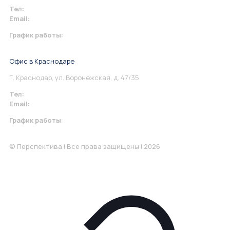
Тел:
+7 967 930-79-30
Email:
info@perspektiva.vip
График работы:
Понедельник-Пятница: 9:00-18.00
Офис в Краснодаре
Г. Краснодар, ул. Воронежская, д. 47/35
Тел:
+7 967 930-79-30
Email:
krasnodar@perspektiva.vip
График работы:
Понедельник-Пятница: 9:00-18.00
© Перспектива | Все права защищены | 2026