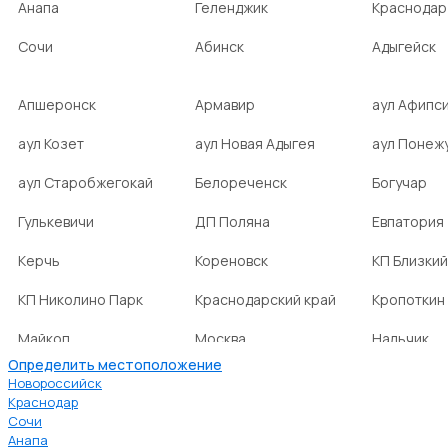
Анапа
Геленджик
Краснодар
Сочи
Абинск
Адыгейск
Апшеронск
Армавир
аул Афипс
аул Козет
аул Новая Адыгея
аул Понеж
аул Старобжегокай
Белореченск
Богучар
Гулькевичи
ДП Поляна
Евпатория
Керчь
Кореновск
КП Близкий
КП Николино Парк
Краснодарский край
Кропоткин
Майкоп
Москва
Нальчик
Определить местоположение
НСТ Ромашка-2
посёлок Агроном
посёлок Б
Новороссийск
Краснодар
Сочи
посёлок Веселовка
посёлок Волна
посёлок Г
Анапа