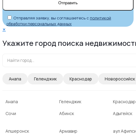
Отправляя заявку, вы соглашаетесь с
политикой
обработки персональных данных
✕
Укажите город поиска недвижимост
Анапа
Геленджик
Краснодар
Новороссийск
Анапа
Геленджик
Краснодар
Сочи
Абинск
Адыгейск
Апшеронск
Армавир
аул Афипс