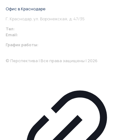
Офис в Краснодаре
Г. Краснодар, ул. Воронежская, д. 47/35
Тел:
+7 967 930-79-30
Email:
krasnodar@perspektiva.vip
График работы:
Понедельник-Пятница: 9:00-18.00
© Перспектива | Все права защищены | 2026