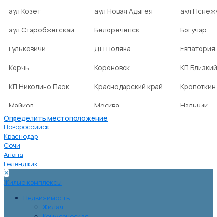
аул Козет
аул Новая Адыгея
аул Понеж
аул Старобжегокай
Белореченск
Богучар
Гулькевичи
ДП Поляна
Евпатория
Керчь
Кореновск
КП Близкий
КП Николино Парк
Краснодарский край
Кропоткин
Майкоп
Москва
Нальчик
Определить местоположение
НСТ Ромашка-2
посёлок Агроном
посёлок Б
Новороссийск
Краснодар
Сочи
посёлок Веселовка
посёлок Волна
посёлок Г
Анапа
Нива
Геленджик
✕
посёлок городского
посёлок городского
посёлок г
Жилые комплексы
типа Ахтырский
типа Ильский
типа Мост
Недвижимость
Жилая
Коммерческая