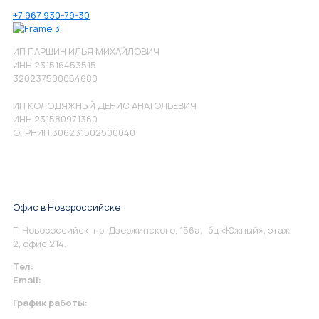
+7 967 930-79-30
ИП ПАРШИН ИЛЬЯ МИХАЙЛОВИЧ
ИНН 231516453515
320237500054680
ИП КОЛОДЯЖНЫЙ ДЕНИС АНАТОЛЬЕВИЧ
ИНН 231580971360
ОГРНИП 306231502500040
Офис в Новороссийске
Г. Новороссийск, пр. Дзержинского, 156а, бц «Южный», этаж
2, офис 214.
Тел:
+7 967 930-79-30
Email:
info@perspektiva.vip
График работы:
Понедельник-Пятница: 9:00-18.00