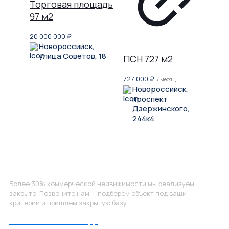
Торговая площадь
97 м2
20 000 000
₽
Новороссийск,
улица Советов, 18
ПСН 727 м2
727 000
₽
/ месяц
Новороссийск,
проспект
Дзержинского,
244к4
Не нашли, что искали?
Более 30% коммерческой недвижимости мы реализуем
закрыто. Позвоните нам — подберём объект под ваши
критерии и пришлём закрытую базу.
Позвоните нам по номеру: