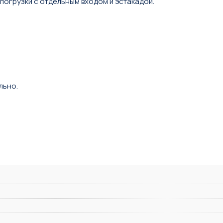
погрузки с отдельным входом и эстакадой.
льно.