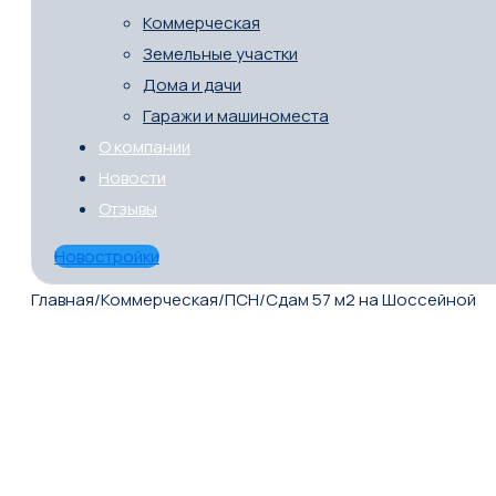
Коммерческая
Земельные участки
Дома и дачи
Гаражи и машиноместа
О компании
Новости
Отзывы
Новостройки
Главная
/
Коммерческая
/
ПСН
/
Сдам 57 м2 на Шоссейной