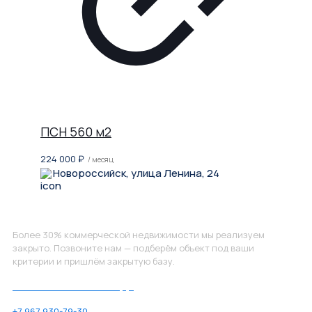
ПСН 560 м2
224 000
₽
/ месяц
Новороссийск, улица Ленина, 24
Не нашли, что искали?
Более 30% коммерческой недвижимости мы реализуем
закрыто. Позвоните нам — подберём объект под ваши
критерии и пришлём закрытую базу.
Позвоните нам по номеру:
+7 967 930-79-30