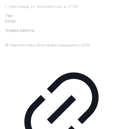
Г. Краснодар, ул. Воронежская, д. 47/35
Тел:
+7 967 930-79-30
Email:
krasnodar@perspektiva.vip
График работы:
Понедельник-Пятница: 9:00-18.00
© Перспектива | Все права защищены | 2026