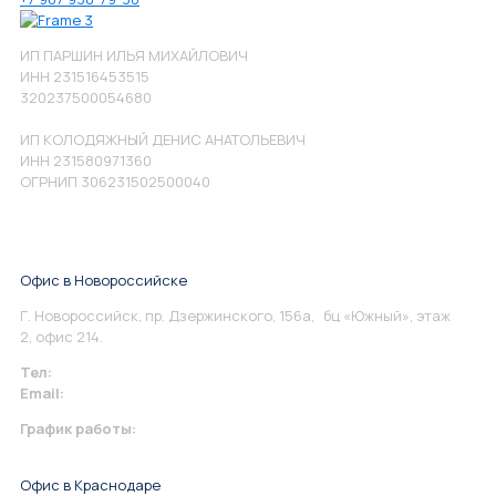
ИП ПАРШИН ИЛЬЯ МИХАЙЛОВИЧ
ИНН 231516453515
320237500054680
ИП КОЛОДЯЖНЫЙ ДЕНИС АНАТОЛЬЕВИЧ
ИНН 231580971360
ОГРНИП 306231502500040
Офис в Новороссийске
Г. Новороссийск, пр. Дзержинского, 156а, бц «Южный», этаж
2, офис 214.
Тел:
+7 967 930-79-30
Email:
info@perspektiva.vip
График работы:
Понедельник-Пятница: 9:00-18.00
Офис в Краснодаре