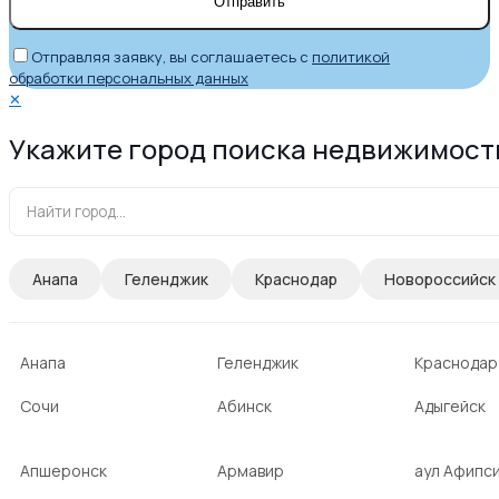
Отправляя заявку, вы соглашаетесь с
политикой
обработки персональных данных
✕
Укажите город поиска недвижимост
Анапа
Геленджик
Краснодар
Новороссийск
Анапа
Геленджик
Краснодар
Сочи
Абинск
Адыгейск
Апшеронск
Армавир
аул Афипс