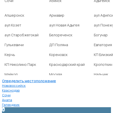
Сочи
Абинск
Адыгейск
Апшеронск
Армавир
аул Афипс
аул Козет
аул Новая Адыгея
аул Понеж
аул Старобжегокай
Белореченск
Богучар
Гулькевичи
ДП Поляна
Евпатория
Керчь
Кореновск
КП Близкий
КП Николино Парк
Краснодарский край
Кропоткин
Майкоп
Москва
Нальчик
Определить местоположение
НСТ Ромашка-2
посёлок Агроном
посёлок Б
Новороссийск
Краснодар
Сочи
посёлок Веселовка
посёлок Волна
посёлок Г
Анапа
Нива
Геленджик
✕