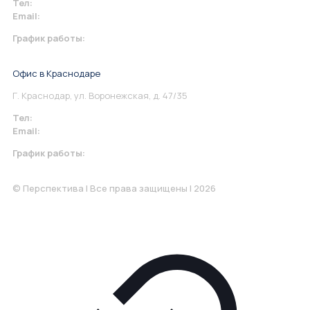
Тел:
+7 967 930-79-30
Email:
info@perspektiva.vip
График работы:
Понедельник-Пятница: 9:00-18.00
Офис в Краснодаре
Г. Краснодар, ул. Воронежская, д. 47/35
Тел:
+7 967 930-79-30
Email:
krasnodar@perspektiva.vip
График работы:
Понедельник-Пятница: 9:00-18.00
© Перспектива | Все права защищены | 2026