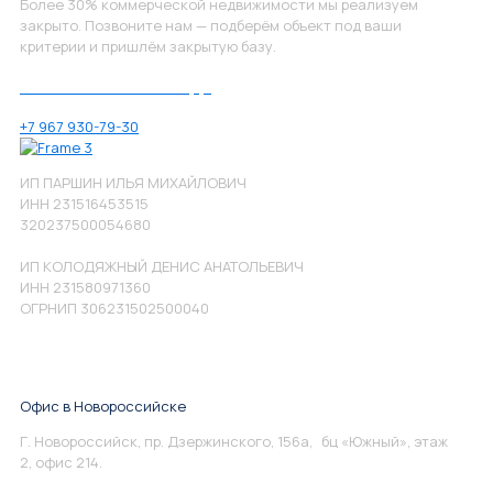
Более 30% коммерческой недвижимости мы реализуем
закрыто. Позвоните нам — подберём объект под ваши
критерии и пришлём закрытую базу.
Позвоните нам по номеру:
+7 967 930-79-30
ИП ПАРШИН ИЛЬЯ МИХАЙЛОВИЧ
ИНН 231516453515
320237500054680
ИП КОЛОДЯЖНЫЙ ДЕНИС АНАТОЛЬЕВИЧ
ИНН 231580971360
ОГРНИП 306231502500040
Офис в Новороссийске
Г. Новороссийск, пр. Дзержинского, 156а, бц «Южный», этаж
2, офис 214.