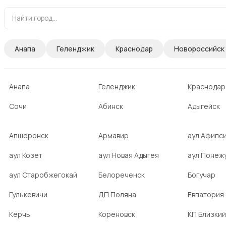
Анапа
Геленджик
Краснодар
Новороссийск
Анапа
Геленджик
Краснодар
Сочи
Абинск
Адыгейск
Апшеронск
Армавир
аул Афипс
аул Козет
аул Новая Адыгея
аул Понеж
аул Старобжегокай
Белореченск
Богучар
Гулькевичи
ДП Поляна
Евпатория
Керчь
Кореновск
КП Близкий