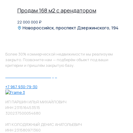
Продам 168 м2 с арендатором
22 000 000
₽
Новороссийск, проспект Дзержинского, 194
Не нашли, что искали?
Более 30% коммерческой недвижимости мы реализуем
закрыто. Позвоните нам — подберём объект под ваши
критерии и пришлём закрытую базу.
Позвоните нам по номеру:
+7 967 930-79-30
ИП ПАРШИН ИЛЬЯ МИХАЙЛОВИЧ
ИНН 231516453515
320237500054680
ИП КОЛОДЯЖНЫЙ ДЕНИС АНАТОЛЬЕВИЧ
ИНН 231580971360