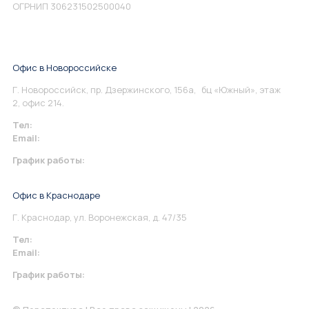
ОГРНИП 306231502500040
Офис в Новороссийске
Г. Новороссийск, пр. Дзержинского, 156а, бц «Южный», этаж
2, офис 214.
Тел:
+7 967 930-79-30
Email:
info@perspektiva.vip
График работы:
Понедельник-Пятница: 9:00-18.00
Офис в Краснодаре
Г. Краснодар, ул. Воронежская, д. 47/35
Тел:
+7 967 930-79-30
Email:
krasnodar@perspektiva.vip
График работы:
Понедельник-Пятница: 9:00-18.00