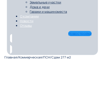
Земельные участки
Дома и дачи
Гаражи и машиноместа
О компании
Новости
Отзывы
Новостройки
Главная
/
Коммерческая
/
ПСН
/
Сдам 277 м2