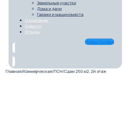
Земельные участки
Дома и дачи
Гаражи и машиноместа
О компании
Новости
Отзывы
Новостройки
Главная
/
Коммерческая
/
ПСН
/
Сдам 250 м2, 2й этаж