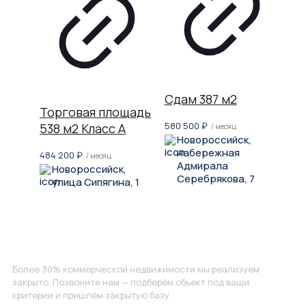
Сдам 387 м2
Торговая площадь
580 500
₽
538 м2 Класс A
/ месяц
Новороссийск,
набережная
484 200
₽
/ месяц
Адмирала
Новороссийск,
Серебрякова, 7
улица Сипягина, 1
Не нашли, что искали?
Более 30% коммерческой недвижимости мы реализуем
закрыто. Позвоните нам — подберём объект под ваши
критерии и пришлём закрытую базу.