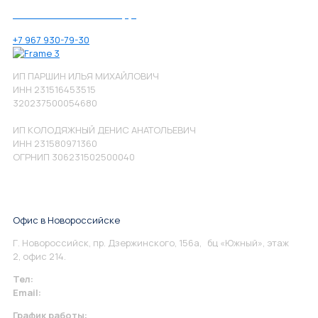
Позвоните нам по номеру:
+7 967 930-79-30
ИП ПАРШИН ИЛЬЯ МИХАЙЛОВИЧ
ИНН 231516453515
320237500054680
ИП КОЛОДЯЖНЫЙ ДЕНИС АНАТОЛЬЕВИЧ
ИНН 231580971360
ОГРНИП 306231502500040
Офис в Новороссийске
Г. Новороссийск, пр. Дзержинского, 156а, бц «Южный», этаж
2, офис 214.
Тел:
+7 967 930-79-30
Email:
info@perspektiva.vip
График работы: