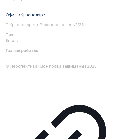
Понедельник-Пятница: 9:00-18.00
Офис в Краснодаре
Г. Краснодар, ул. Воронежская, д. 47/35
Тел:
+7 967 930-79-30
Email:
krasnodar@perspektiva.vip
График работы:
Понедельник-Пятница: 9:00-18.00
© Перспектива | Все права защищены | 2026