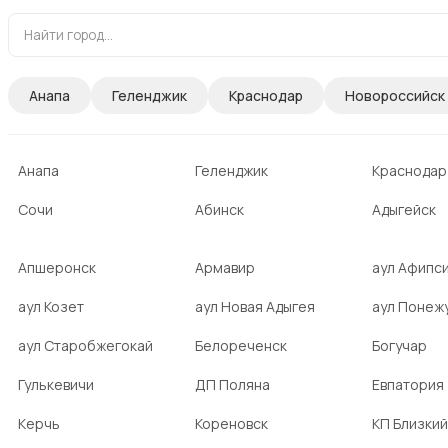
Анапа
Геленджик
Краснодар
Новороссийск
Анапа
Геленджик
Краснодар
Сочи
Абинск
Адыгейск
Апшеронск
Армавир
аул Афипс
аул Козет
аул Новая Адыгея
аул Понеж
аул Старобжегокай
Белореченск
Богучар
Гулькевичи
ДП Поляна
Евпатория
Керчь
Кореновск
КП Близкий