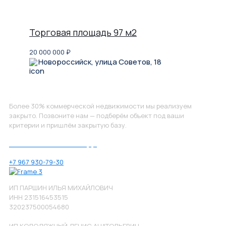
Торговая площадь 97 м2
20 000 000
₽
Новороссийск, улица Советов, 18
Не нашли, что искали?
Более 30% коммерческой недвижимости мы реализуем
закрыто. Позвоните нам — подберём объект под ваши
критерии и пришлём закрытую базу.
Позвоните нам по номеру:
+7 967 930-79-30
ИП ПАРШИН ИЛЬЯ МИХАЙЛОВИЧ
ИНН 231516453515
320237500054680
ИП КОЛОДЯЖНЫЙ ДЕНИС АНАТОЛЬЕВИЧ