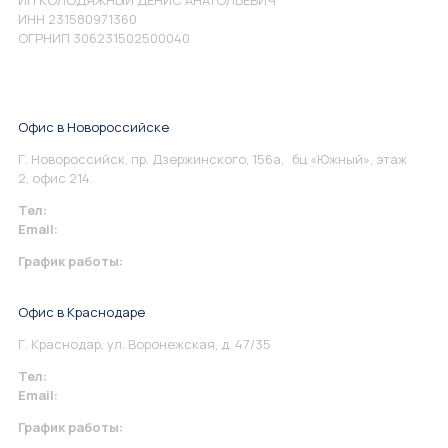
ИНН 231580971360
ОГРНИП 306231502500040
Офис в Новороссийске
Г. Новороссийск, пр. Дзержинского, 156а, бц «Южный», этаж
2, офис 214.
Тел:
+7 967 930-79-30
Email:
info@perspektiva.vip
График работы:
Понедельник-Пятница: 9:00-18.00
Офис в Краснодаре
Г. Краснодар, ул. Воронежская, д. 47/35
Тел:
+7 967 930-79-30
Email:
krasnodar@perspektiva.vip
График работы:
Понедельник-Пятница: 9:00-18.00