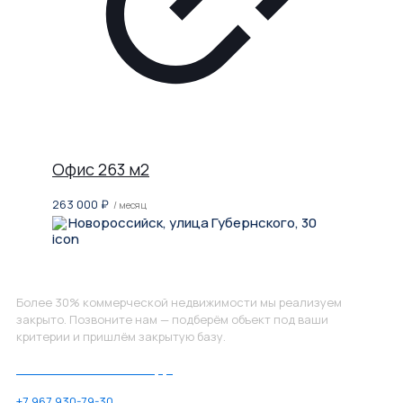
Офис 263 м2
263 000
₽
/ месяц
Новороссийск, улица Губернского, 30
Не нашли, что искали?
Более 30% коммерческой недвижимости мы реализуем
закрыто. Позвоните нам — подберём объект под ваши
критерии и пришлём закрытую базу.
Позвоните нам по номеру:
+7 967 930-79-30