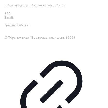
Г. Краснодар, ул. Воронежская, д. 47/35
Тел:
+7 967 930-79-30
Email:
krasnodar@perspektiva.vip
График работы:
Понедельник-Пятница: 9:00-18.00
© Перспектива | Все права защищены | 2026