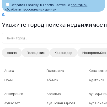
Отправляя заявку, вы соглашаетесь с
политикой
обработки персональных данных
✕
Укажите город поиска недвижимост
Анапа
Геленджик
Краснодар
Новороссийск
Анапа
Геленджик
Краснодар
Сочи
Абинск
Адыгейск
Апшеронск
Армавир
аул Афипс
аул Козет
аул Новая Адыгея
аул Понеж