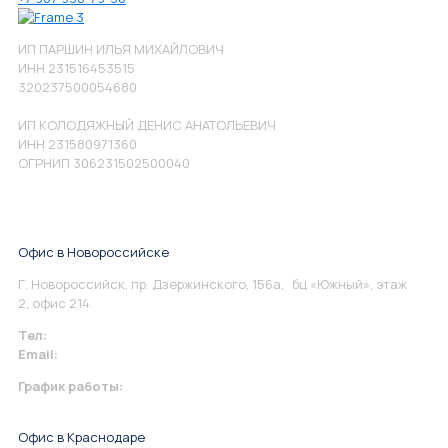
ИП ПАРШИН ИЛЬЯ МИХАЙЛОВИЧ
ИНН 231516453515
320237500054680
ИП КОЛОДЯЖНЫЙ ДЕНИС АНАТОЛЬЕВИЧ
ИНН 231580971360
ОГРНИП 306231502500040
Офис в Новороссийске
Г. Новороссийск, пр. Дзержинского, 156а, бц «Южный», этаж
2, офис 214.
Тел:
+7 967 930-79-30
Email:
info@perspektiva.vip
График работы:
Понедельник-Пятница: 9:00-18.00
Офис в Краснодаре