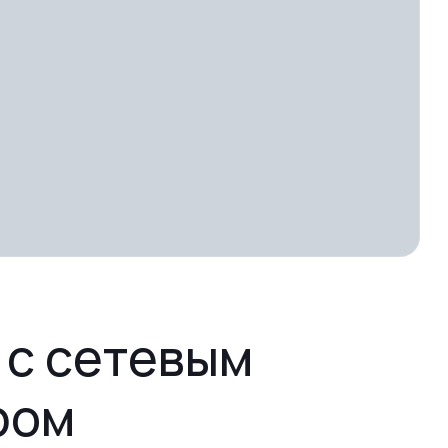
 с сетевым
ром