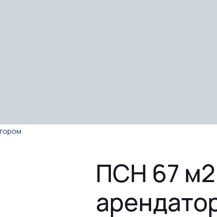
атором
ПСН 67 м2
арендато