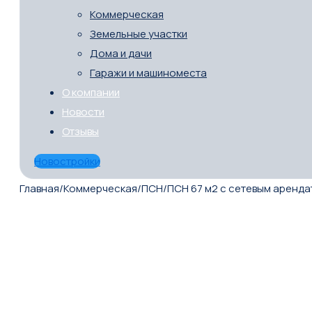
Коммерческая
Земельные участки
Дома и дачи
Гаражи и машиноместа
О компании
Новости
Отзывы
Новостройки
Главная
/
Коммерческая
/
ПСН
/
ПСН 67 м2 с сетевым аренд