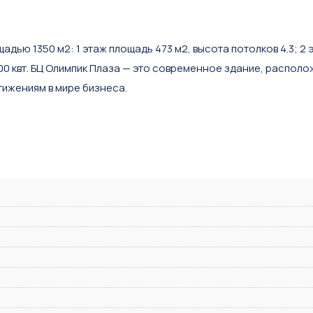
ю 1350 м2: 1 этаж площадь 473 м2, высота потолков 4.3; 2 эт
 100 квт. БЦ Олимпик Плаза — это современное здание, распол
тижениям в мире бизнеса.