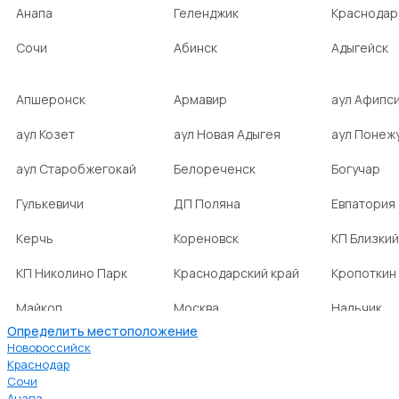
Анапа
Геленджик
Краснодар
Сочи
Абинск
Адыгейск
Апшеронск
Армавир
аул Афипс
аул Козет
аул Новая Адыгея
аул Понеж
аул Старобжегокай
Белореченск
Богучар
Гулькевичи
ДП Поляна
Евпатория
Керчь
Кореновск
КП Близкий
КП Николино Парк
Краснодарский край
Кропоткин
Майкоп
Москва
Нальчик
Определить местоположение
НСТ Ромашка-2
посёлок Агроном
посёлок Б
Новороссийск
Краснодар
Сочи
посёлок Веселовка
посёлок Волна
посёлок Г
Анапа