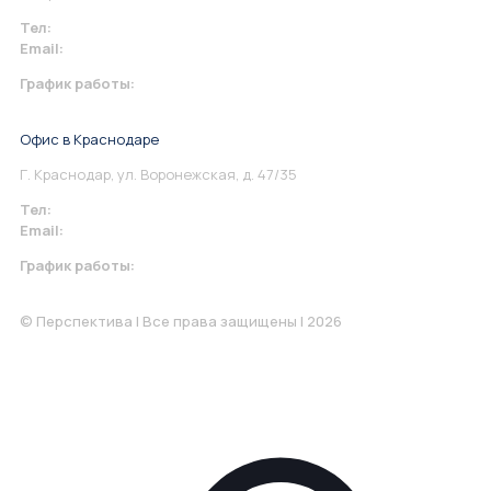
Тел:
+7 967 930-79-30
Email:
info@perspektiva.vip
График работы:
Понедельник-Пятница: 9:00-18.00
Офис в Краснодаре
Г. Краснодар, ул. Воронежская, д. 47/35
Тел:
+7 967 930-79-30
Email:
krasnodar@perspektiva.vip
График работы:
Понедельник-Пятница: 9:00-18.00
© Перспектива | Все права защищены | 2026