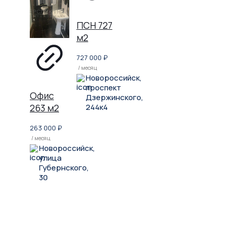
ПСН 727
м2
727 000
₽
/ месяц
Новороссийск,
проспект
Офис
Дзержинского,
244к4
263 м2
263 000
₽
/ месяц
Новороссийск,
улица
Губернского,
30
Не нашли, что искали?