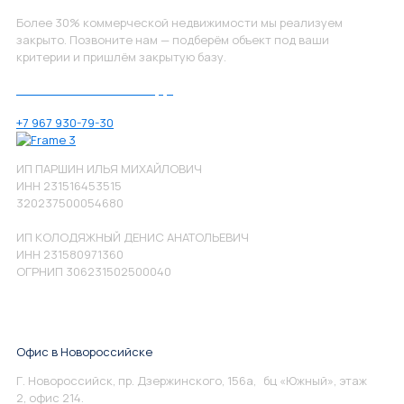
Более 30% коммерческой недвижимости мы реализуем
закрыто. Позвоните нам — подберём объект под ваши
критерии и пришлём закрытую базу.
Позвоните нам по номеру:
+7 967 930-79-30
ИП ПАРШИН ИЛЬЯ МИХАЙЛОВИЧ
ИНН 231516453515
320237500054680
ИП КОЛОДЯЖНЫЙ ДЕНИС АНАТОЛЬЕВИЧ
ИНН 231580971360
ОГРНИП 306231502500040
Офис в Новороссийске
Г. Новороссийск, пр. Дзержинского, 156а, бц «Южный», этаж
2, офис 214.