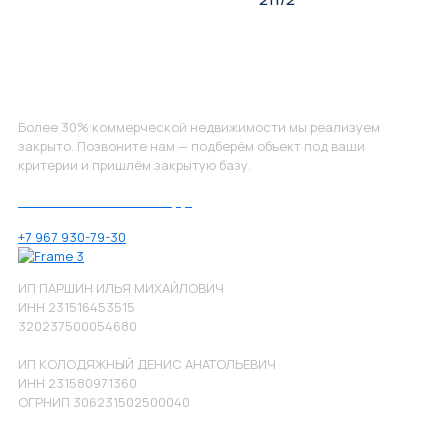
Не нашли, что искали?
Более 30% коммерческой недвижимости мы реализуем
закрыто. Позвоните нам — подберём объект под ваши
критерии и пришлём закрытую базу.
Позвоните нам по номеру:
+7 967 930-79-30
ИП ПАРШИН ИЛЬЯ МИХАЙЛОВИЧ
ИНН 231516453515
320237500054680
ИП КОЛОДЯЖНЫЙ ДЕНИС АНАТОЛЬЕВИЧ
ИНН 231580971360
ОГРНИП 306231502500040