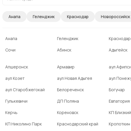
Анапа
Геленджик
Краснодар
Новороссийск
Анапа
Геленджик
Краснодар
Сочи
Абинск
Адыгейск
Апшеронск
Армавир
аул Афипс
аул Козет
аул Новая Адыгея
аул Понеж
аул Старобжегокай
Белореченск
Богучар
Гулькевичи
ДП Поляна
Евпатория
Керчь
Кореновск
КП Близкий
КП Николино Парк
Краснодарский край
Кропоткин