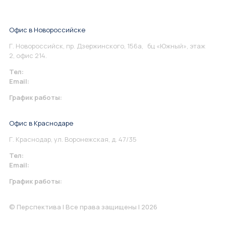
Офис в Новороссийске
Г. Новороссийск, пр. Дзержинского, 156а, бц «Южный», этаж
2, офис 214.
Тел:
+7 967 930-79-30
Email:
info@perspektiva.vip
График работы:
Понедельник-Пятница: 9:00-18.00
Офис в Краснодаре
Г. Краснодар, ул. Воронежская, д. 47/35
Тел:
+7 967 930-79-30
Email:
krasnodar@perspektiva.vip
График работы:
Понедельник-Пятница: 9:00-18.00
© Перспектива | Все права защищены | 2026