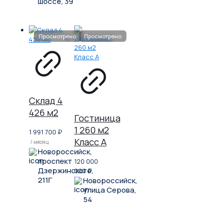
шоссе, 39
Склад 4
426 м2
Гостиница
1 260 м2
1 991 700
₽
Класс A
/ месяц
Новороссийск,
проспект
120 000
Дзержинского,
000
₽
211Г
Новороссийск,
улица Серова,
54