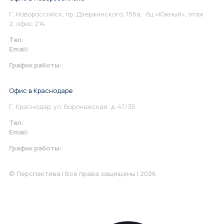
Г. Новороссийск, пр. Дзержинского, 156а, бц «Южный», этаж
2, офис 214.
Тел:
+7 967 930-79-30
Email:
info@perspektiva.vip
График работы:
Понедельник-Пятница: 9:00-18.00
Офис в Краснодаре
Г. Краснодар, ул. Воронежская, д. 47/35
Тел:
+7 967 930-79-30
Email:
krasnodar@perspektiva.vip
График работы:
Понедельник-Пятница: 9:00-18.00
© Перспектива | Все права защищены | 2026