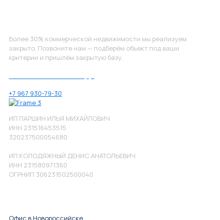
Не нашли, что искали?
Более 30% коммерческой недвижимости мы реализуем
закрыто. Позвоните нам — подберём объект под ваши
критерии и пришлём закрытую базу.
Позвоните нам по номеру:
+7 967 930-79-30
ИП ПАРШИН ИЛЬЯ МИХАЙЛОВИЧ
ИНН 231516453515
320237500054680
ИП КОЛОДЯЖНЫЙ ДЕНИС АНАТОЛЬЕВИЧ
ИНН 231580971360
ОГРНИП 306231502500040
Офис в Новороссийске