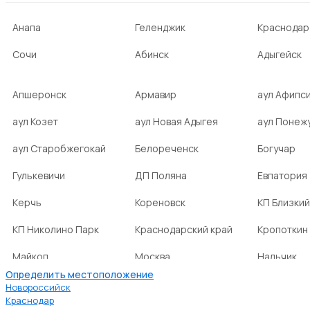
Анапа
Геленджик
Краснодар
Сочи
Абинск
Адыгейск
Апшеронск
Армавир
аул Афипс
аул Козет
аул Новая Адыгея
аул Понеж
аул Старобжегокай
Белореченск
Богучар
Гулькевичи
ДП Поляна
Евпатория
Керчь
Кореновск
КП Близкий
КП Николино Парк
Краснодарский край
Кропоткин
Майкоп
Москва
Нальчик
Определить местоположение
НСТ Ромашка-2
посёлок Агроном
посёлок Б
Новороссийск
Краснодар