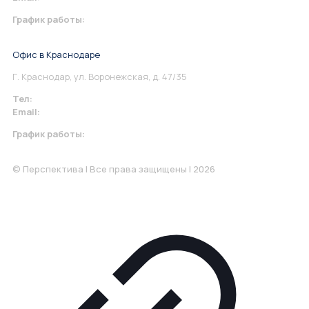
График работы:
Понедельник-Пятница: 9:00-18.00
Офис в Краснодаре
Г. Краснодар, ул. Воронежская, д. 47/35
Тел:
+7 967 930-79-30
Email:
krasnodar@perspektiva.vip
График работы:
Понедельник-Пятница: 9:00-18.00
© Перспектива | Все права защищены | 2026