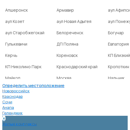
Апшеронск
Армавир
аул Афипс
аул Козет
аул Новая Адыгея
аул Понеж
аул Старобжегокай
Белореченск
Богучар
Гулькевичи
ДП Поляна
Евпатория
Керчь
Кореновск
КП Близкий
КП Николино Парк
Краснодарский край
Кропоткин
Майкоп
Москва
Нальчик
Определить местоположение
НСТ Ромашка-2
посёлок Агроном
посёлок Б
Новороссийск
Краснодар
Сочи
посёлок Веселовка
посёлок Волна
посёлок Г
Анапа
Нива
Геленджик
✕
посёлок городского
посёлок городского
посёлок г
Жилые комплексы
типа Ахтырский
типа Ильский
типа Мост