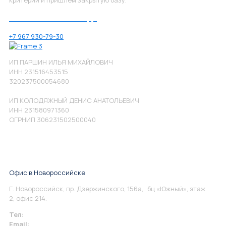
Позвоните нам по номеру:
+7 967 930-79-30
ИП ПАРШИН ИЛЬЯ МИХАЙЛОВИЧ
ИНН 231516453515
320237500054680
ИП КОЛОДЯЖНЫЙ ДЕНИС АНАТОЛЬЕВИЧ
ИНН 231580971360
ОГРНИП 306231502500040
Офис в Новороссийске
Г. Новороссийск, пр. Дзержинского, 156а, бц «Южный», этаж
2, офис 214.
Тел:
+7 967 930-79-30
Email:
info@perspektiva.vip