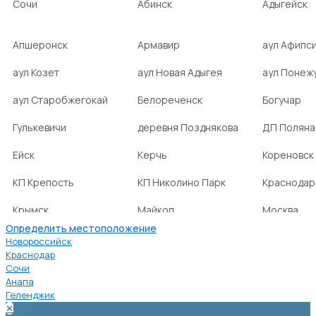
Сочи
Абинск
Адыгейск
Апшеронск
Армавир
аул Афипс
аул Козет
аул Новая Адыгея
аул Понеж
аул Старобжегокай
Белореченск
Богучар
Гулькевичи
деревня Позднякова
ДП Поляна
Ейск
Керчь
Кореновск
КП Крепость
КП Николино Парк
Краснодар
Крымск
Майкоп
Москва
Определить местоположение
Новокубанск
НСТ Ромашка-2
посёлок А
Новороссийск
Краснодар
посёлок
посёлок Веселовка
посёлок В
Сочи
Верхнебаканский
Анапа
Геленджик
посёлок городского
посёлок городского
посёлок г
✕