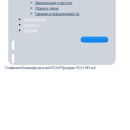
Земельные участки
Дома и дачи
Гаражи и машиноместа
О компании
Новости
Отзывы
Новостройки
Главная
/
Коммерческая
/
ПСН
/
Продам ПСН 181 м2