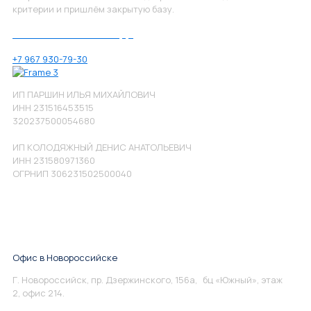
критерии и пришлём закрытую базу.
Позвоните нам по номеру:
+7 967 930-79-30
ИП ПАРШИН ИЛЬЯ МИХАЙЛОВИЧ
ИНН 231516453515
320237500054680
ИП КОЛОДЯЖНЫЙ ДЕНИС АНАТОЛЬЕВИЧ
ИНН 231580971360
ОГРНИП 306231502500040
Офис в Новороссийске
Г. Новороссийск, пр. Дзержинского, 156а, бц «Южный», этаж
2, офис 214.