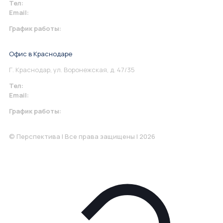
Тел:
+7 967 930-79-30
Email:
info@perspektiva.vip
График работы:
Понедельник-Пятница: 9:00-18.00
Офис в Краснодаре
Г. Краснодар, ул. Воронежская, д. 47/35
Тел:
+7 967 930-79-30
Email:
krasnodar@perspektiva.vip
График работы:
Понедельник-Пятница: 9:00-18.00
© Перспектива | Все права защищены | 2026