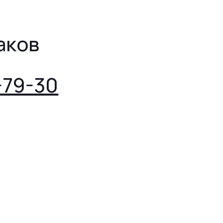
аков
-79-30