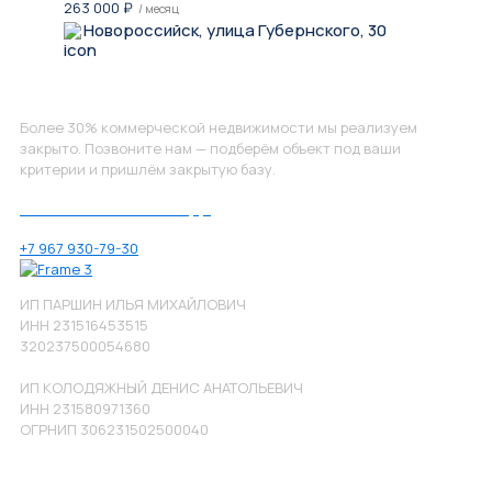
263 000
₽
/ месяц
Новороссийск, улица Губернского, 30
Не нашли, что искали?
Более 30% коммерческой недвижимости мы реализуем
закрыто. Позвоните нам — подберём объект под ваши
критерии и пришлём закрытую базу.
Позвоните нам по номеру:
+7 967 930-79-30
ИП ПАРШИН ИЛЬЯ МИХАЙЛОВИЧ
ИНН 231516453515
320237500054680
ИП КОЛОДЯЖНЫЙ ДЕНИС АНАТОЛЬЕВИЧ
ИНН 231580971360
ОГРНИП 306231502500040