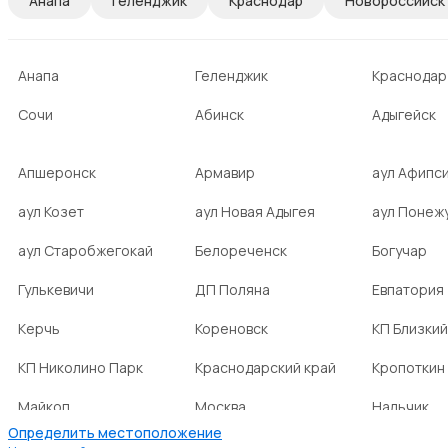
Анапа
Геленджик
Краснодар
Новороссийск
Анапа
Геленджик
Краснодар
Сочи
Абинск
Адыгейск
Апшеронск
Армавир
аул Афипс
аул Козет
аул Новая Адыгея
аул Понеж
аул Старобжегокай
Белореченск
Богучар
Гулькевичи
ДП Поляна
Евпатория
Керчь
Кореновск
КП Близкий
КП Николино Парк
Краснодарский край
Кропоткин
Майкоп
Москва
Нальчик
Определить местоположение
НСТ Ромашка-2
посёлок Агроном
посёлок Б