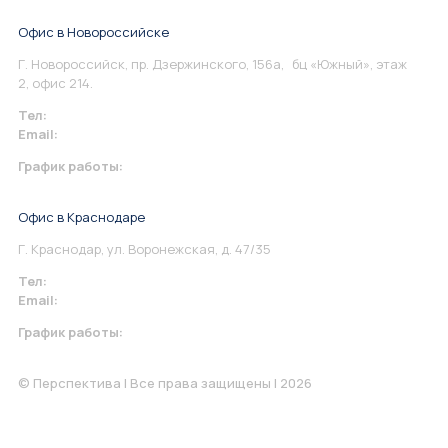
Офис в Новороссийске
Г. Новороссийск, пр. Дзержинского, 156а, бц «Южный», этаж
2, офис 214.
Тел:
+7 967 930-79-30
Email:
info@perspektiva.vip
График работы:
Понедельник-Пятница: 9:00-18.00
Офис в Краснодаре
Г. Краснодар, ул. Воронежская, д. 47/35
Тел:
+7 967 930-79-30
Email:
krasnodar@perspektiva.vip
График работы:
Понедельник-Пятница: 9:00-18.00
© Перспектива | Все права защищены | 2026